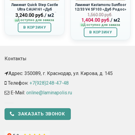
Ламинат Quick Step Castle
Ламинат Kastamonu Sunfloor
Ultra CAU4161 «Дуб
12/33 V4 SF103 «Дуб Родос»
Английский Натуральный»
Первоначальн
Текущая
1,560.00
руб.
3,240.00
руб.
/ м2
1,404.00
руб.
/ м2
цена
цена:
Доступно для заказа
Доступно для заказа
составляла
1,404.00
В КОРЗИНУ
1,560.00
руб..
В КОРЗИНУ
руб..
Контакты
Адрес: 350089, г. Краснодар, ул. Кирова, д. 145​
Телефон:
+7(928)248-47-48
E-Mail:
online@laminapolis.ru
ЗАКАЗАТЬ ЗВОНОК