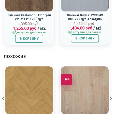
Ламинат Kastamonu Floorpan
Ламинат Royce 12/33 4V
Violet FP1123 “Дуб
ROC79 «Дуб Аркадия»
Вояджер”
ная
Первоначальн
Текущая
Первоначальная
Текущая
1,560.00
руб.
1,395.00
руб.
1,404.00
руб.
/ м2
1,255.00
руб.
/ м2
цена
цена:
цена
цена:
Доступно для заказа
Доступно для заказа
составляла
1,404.00
составляла
1,255.00
1,560.00
руб..
1,395.00
руб..
В КОРЗИНУ
В КОРЗИНУ
руб..
руб..
ПОХОЖИЕ
-10%