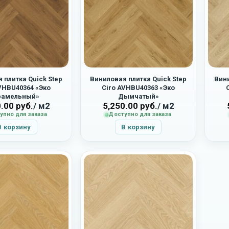
 плитка Quick Step
Виниловая плитка Quick Step
Вини
VHBU40364 «Эко
Ciro AVHBU40363 «Эко
рамельный»
Дымчатый»
0.00
руб.
/ м2
5,250.00
руб.
/ м2
упно для заказа
Доступно для заказа
В корзину
В корзину