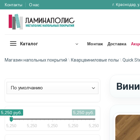
Skip
Контакты
О нас
г. Краснодар, у
to
content
Каталог
Монтаж
Доставка
Акц
Магазин напольных покрытий
\
Кварцвиниловые полы
\
Quick St
Вини
Сортировка товаров
5,250
руб.
5,250
руб.
5,250
5,250
5,250
5,250
5,250