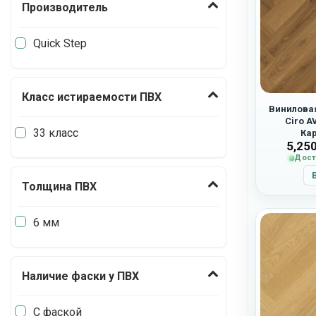
Производитель
Quick Step
Класс истираемости ПВХ
Виниловая
Ciro A
33 класс
Ка
5,25
Дост
Толщина ПВХ
6 мм
Наличие фаски у ПВХ
С фаской