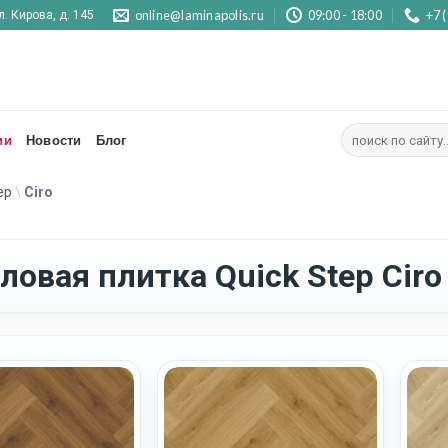
online@laminapolis.ru
09:00 - 18:00
+7 
л. Кирова, д. 145
Искать:
ии
Новости
Блог
ep
\
Ciro
ловая плитка Quick Step Ciro