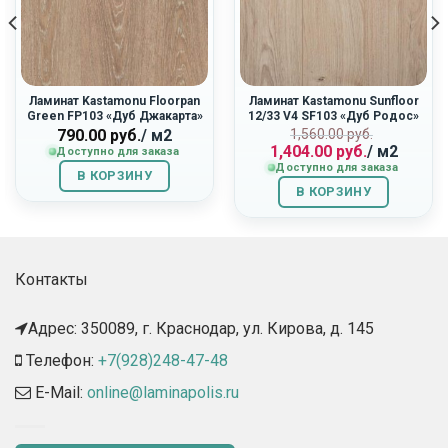
Ламинат Kastamonu Floorpan
Ламинат Kastamonu Sunfloor
Green FP103 «Дуб Джакарта»
12/33 V4 SF103 «Дуб Родос»
Первоначальн
Текущая
790.00
руб.
/ м2
1,560.00
руб.
1,404.00
руб.
/ м2
цена
цена:
Доступно для заказа
Доступно для заказа
составляла
1,404.00
В КОРЗИНУ
1,560.00
руб..
В КОРЗИНУ
руб..
Контакты
Адрес: 350089, г. Краснодар, ул. Кирова, д. 145​
Телефон:
+7(928)248-47-48
E-Mail:
online@laminapolis.ru