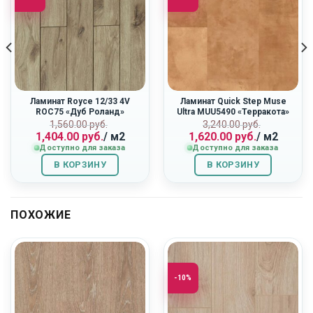
Ламинат Royce 12/33 4V
Ламинат Quick Step Muse
ROC75 «Дуб Роланд»
Ultra MUU5490 «Терракота»
ная
Первоначальная
Текущая
Первоначальн
Текущая
1,560.00
руб.
3,240.00
руб.
1,404.00
руб.
/ м2
1,620.00
руб.
/ м2
цена
цена:
цена
цена:
Доступно для заказа
Доступно для заказа
составляла
1,404.00
составляла
1,620.00
1,560.00
руб..
3,240.00
руб..
В КОРЗИНУ
В КОРЗИНУ
руб..
руб..
ПОХОЖИЕ
-10%