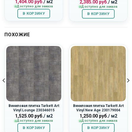
1,404.00
руб.
/ м2
2,385.00
руб.
/ м2
цена
цена:
цена
цена:
Доступно для заказа
Доступно для заказа
составляла
1,404.00
составляла
2,385.00
1,560.00
руб..
3,180.00
руб..
В КОРЗИНУ
В КОРЗИНУ
руб..
руб..
ПОХОЖИЕ
Виниловая плитка Tarkett Art
Виниловая плитка Tarkett Art
Vinyl Lounge 230346015
Vinyl New Age 230179004
«Concrete»
«Equilibre»
1,525.00
руб.
/ м2
1,250.00
руб.
/ м2
Доступно для заказа
Доступно для заказа
В КОРЗИНУ
В КОРЗИНУ