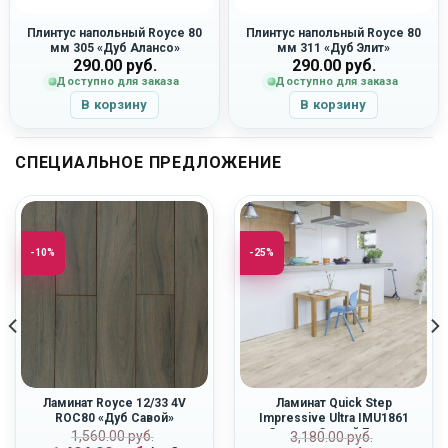
Плинтус напольный Royce 80
Плинтус напольный Royce 80
мм 305 «Дуб Алансо»
мм 311 «Дуб Элит»
290.00
руб.
290.00
руб.
Доступно для заказа
Доступно для заказа
В корзину
В корзину
СПЕЦИАЛЬНОЕ ПРЕДЛОЖЕНИЕ
-10%
-25%
Ламинат Royce 12/33 4V
Ламинат Quick Step
ROC80 «Дуб Савой»
Impressive Ultra IMU1861
«Светло-Серый Бетон»
ная
Первоначальная
Текущая
Первоначальн
Текущая
1,560.00
руб.
3,180.00
руб.