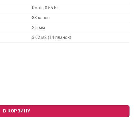
Roots 0.55 Eir
33 класс
2.5 мм
3.62 м2 (14 планок)
o Roots 0.55 Eir 54852 “Country Oak”
В КОРЗИНУ