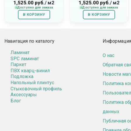
«Buddha»
«Concrete»
1,525.00
руб.
/ м2
1,525.00
руб.
/ м2
Доступно для заказа
Доступно для заказа
В КОРЗИНУ
В КОРЗИНУ
Навигация по каталогу
Информация 
Ламинат
О нас
SPC ламинат
Паркет
Обратная св
ПВХ кварц-винил
Новости маг
Подложка
Напольный плинтус
Политика к
Стыковочный профиль
Пользовател
Аксессуары
Блог
Политика об
данных
Публичная о
Правила обр