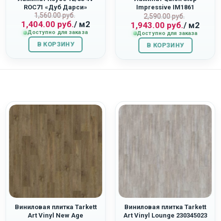
ROC71 «Дуб Дарси»
Impressive IM1861
Первоначальная
Текущая
1,560.00
руб.
ная
Первоначаль
Текущая
«Светло-Серый Бетон»
2,590.00
руб.
1,404.00
руб.
/ м2
1,943.00
руб.
/ м2
цена
цена:
цена
цена:
Доступно для заказа
Доступно для заказа
составляла
1,404.00
составляла
1,943.00
В КОРЗИНУ
1,560.00
руб..
В КОРЗИНУ
2,590.00
руб..
руб..
руб..
Виниловая плитка Tarkett
Виниловая плитка Tarkett
Art Vinyl New Age
Art Vinyl Lounge 230345023