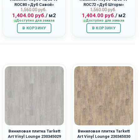
ROC80 «Дуб Савой»
ROC72 «Дуб Шторм»
Первоначальная
Текущая
Первоначаль
Текущая
1,560.00
руб.
1,560.00
руб.
ная
1,404.00
руб.
/ м2
1,404.00
руб.
/ м2
цена
цена:
цена
цена:
Доступно для заказа
Доступно для заказа
составляла
1,404.00
составляла
1,404.00
В КОРЗИНУ
1,560.00
руб..
В КОРЗИНУ
1,560.00
руб..
руб..
руб..
Виниловая плитка Tarkett
Виниловая плитка Tarkett
Art Vinyl Lounge 230345029
Art Vinyl Lounge 230345030