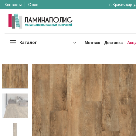
Skip
Контакты
О нас
г. Краснодар, у
to
content
Каталог
Монтаж
Доставка
Акц