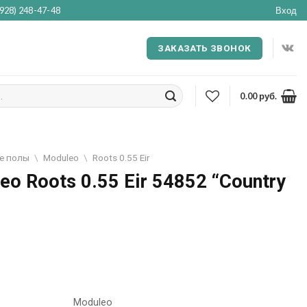
(928) 248-47-48
Вход
ЗАКАЗАТЬ ЗВОНОК
0.00
руб.
е полы
\
Moduleo
\
Roots 0.55 Eir
o Roots 0.55 Eir 54852 “Country
Moduleo