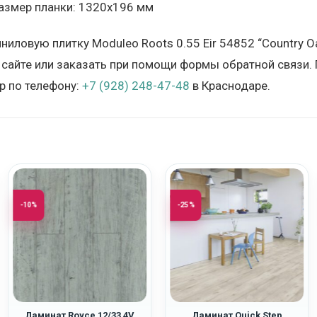
азмер планки: 1320х196 мм
иниловую плитку Moduleo Roots 0.55 Eir 54852 “Country 
 сайте или заказать при помощи формы обратной связи. 
 по телефону:
+7 (928) 248-47-48
в Краснодаре.
-10%
-25%
Ламинат Royce 12/33 4V
Ламинат Quick Step