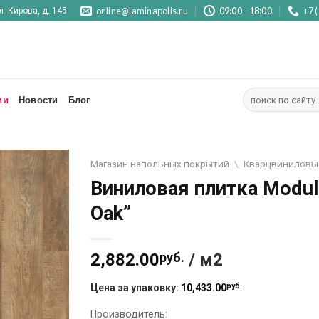
online@laminapolis.ru
09:00 - 18:00
+7 
л. Кирова, д. 145
Искать:
ии
Новости
Блог
Магазин напольных покрытий
\
Кварцвиниловы
Виниловая плитка Module
Отложить
Oak”
2,882.00
руб.
/ м2
руб.
Цена за упаковку:
10,433.00
Производитель: