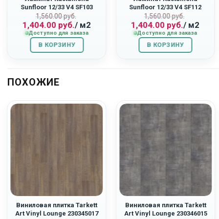
Sunfloor 12/33 V4 SF103
Sunfloor 12/33 V4 SF112
ьная
Первоначальная
Текущая
Первоначаль
Текущая
«Дуб Родос»
«Дуб Ривьера»
1,560.00
руб.
1,560.00
руб.
1,404.00
руб.
/ м2
1,404.00
руб.
/ м2
цена
цена:
цена
цена:
Доступно для заказа
Доступно для заказа
составляла
1,404.00
составляла
1,404.00
В КОРЗИНУ
1,560.00
руб..
В КОРЗИНУ
1,560.00
руб..
руб..
руб..
ПОХОЖИЕ
Виниловая плитка Tarkett
Виниловая плитка Tarkett
Art Vinyl Lounge 230345017
Art Vinyl Lounge 230346015