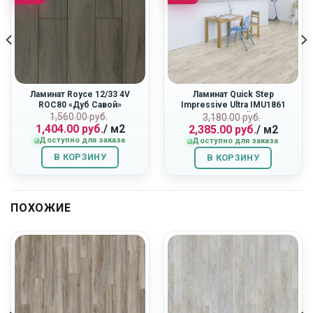
Ламинат Royce 12/33 4V
Ламинат Quick Step
ROC80 «Дуб Савой»
Impressive Ultra IMU1861
«Светло-Серый Бетон»
ная
Первоначальная
Текущая
Первоначальн
Текущая
1,560.00
руб.
3,180.00
руб.
1,404.00
руб.
/ м2
2,385.00
руб.
/ м2
цена
цена:
цена
цена:
Доступно для заказа
Доступно для заказа
составляла
1,404.00
составляла
2,385.00
1,560.00
руб..
3,180.00
руб..
В КОРЗИНУ
В КОРЗИНУ
руб..
руб..
ПОХОЖИЕ