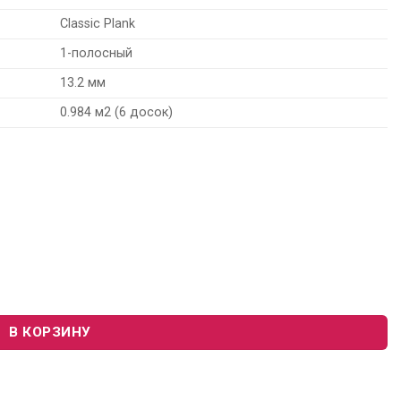
Classic Plank
1-полосный
13.2 мм
0.984 м2 (6 досок)
 Classic Plank 550268004 "Дуб Ильмень Браш"
В КОРЗИНУ