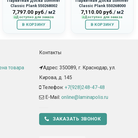
Паркетная Доска Sommer
Паркетная Доска Sommer
Classic Plank 550268002
Classic Plank 550268000
«Дуб Ладога Браш»
«Дуб Байкал»
7,797.00
руб.
/ м2
7,110.00
руб.
/ м2
Доступно для заказа
Доступно для заказа
В КОРЗИНУ
В КОРЗИНУ
Контакты
ена товара
Адрес: 350089, г. Краснодар, ул.
Кирова, д. 145​
Телефон:
+7(928)248-47-48
E-Mail:
online@laminapolis.ru
ЗАКАЗАТЬ ЗВОНОК