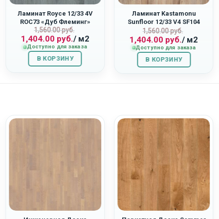
Ламинат Royce 12/33 4V
Ламинат Kastamonu
ROC73 «Дуб Флеминг»
Sunfloor 12/33 V4 SF104
Первоначальная
Текущая
1,560.00
руб.
ная
Первоначаль
Текущая
«Дуб Самора»
1,560.00
руб.
1,404.00
руб.
/ м2
1,404.00
руб.
/ м2
цена
цена:
цена
цена:
Доступно для заказа
Доступно для заказа
составляла
1,404.00
составляла
1,404.00
В КОРЗИНУ
1,560.00
руб..
В КОРЗИНУ
1,560.00
руб..
руб..
руб..