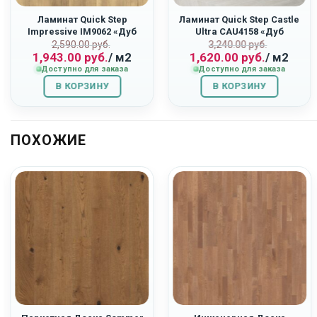
Ламинат Quick Step
Ламинат Quick Step Castle
Impressive IM9062 «Дуб
Ultra CAU4158 «Дуб
ьная
Первоначальная
Текущая
Первоначаль
Текущая
Тёплый Опалённый»
Светло-Серый Патина»
2,590.00
руб.
3,240.00
руб.
1,943.00
руб.
/ м2
1,620.00
руб.
/ м2
цена
цена:
цена
цена:
Доступно для заказа
Доступно для заказа
составляла
1,943.00
составляла
1,620.00
В КОРЗИНУ
2,590.00
руб..
В КОРЗИНУ
3,240.00
руб..
руб..
руб..
ПОХОЖИЕ