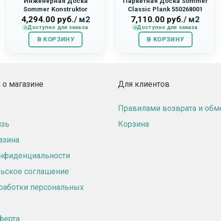
Инженерная Доска
Паркетная Доска Sommer
Sommer Konstruktor
Classic Plank 550268001
550269007 «Дуб Вестерос»
«Дуб Байкал»
4,294.00
руб.
/ м2
7,110.00
руб.
/ м2
Доступно для заказа
Доступно для заказа
В КОРЗИНУ
В КОРЗИНУ
о магазине
Для клиентов
Правилами возврата и обм
язь
Корзина
азина
онфиденциальности
ьское соглашение
работки персональных
ферта