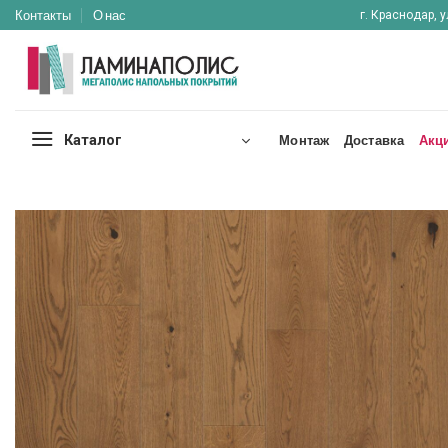
Skip
Контакты
О нас
г. Краснодар, у
to
content
Каталог
Монтаж
Доставка
Акц
Отложить