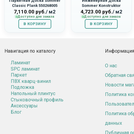
Паркетная Доска Sommer
Инженерная Доска
Classic Plank 550268005
Sommer Konstruktor
«Дуб Ильмень Браш»
550269006 «Дуб Висбю»
7,110.00
руб.
/ м2
4,723.00
руб.
/ м2
Доступно для заказа
Доступно для заказа
В КОРЗИНУ
В КОРЗИНУ
Навигация по каталогу
Информация 
Ламинат
О нас
SPC ламинат
Паркет
Обратная св
ПВХ кварц-винил
Новости маг
Подложка
Напольный плинтус
Политика к
Стыковочный профиль
Пользовател
Аксессуары
Блог
Политика об
данных
Публичная о