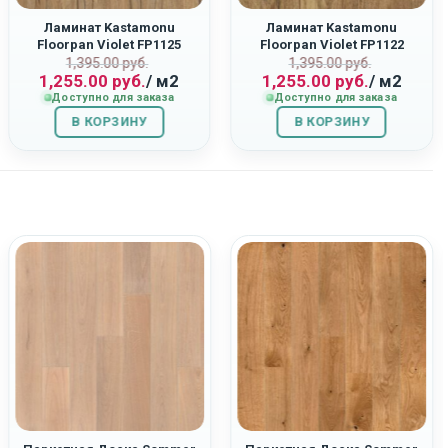
Ламинат Kastamonu
Ламинат Kastamonu
Floorpan Violet FP1125
Floorpan Violet FP1122
ная
Первоначальная
Текущая
Первоначаль
Текущая
“Дуб Квазар”
“Дуб Союз”
1,395.00
руб.
1,395.00
руб.
1,255.00
руб.
/ м2
1,255.00
руб.
/ м2
цена
цена:
цена
цена:
Доступно для заказа
Доступно для заказа
составляла
1,255.00
составляла
1,255.00
В КОРЗИНУ
1,395.00
руб..
В КОРЗИНУ
1,395.00
руб..
руб..
руб..