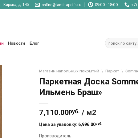
online@laminapolis.ru
09:00 - 18:00
+7 
л. Кирова, д. 145
Искать:
ии
Новости
Блог
Магазин напольных покрытий
\
Паркет
\
Somm
Паркетная Доска Sommer
Ильмень Браш»
7,110.00
руб.
/ м2
руб.
Цена за упаковку:
6,996.00
Производитель: