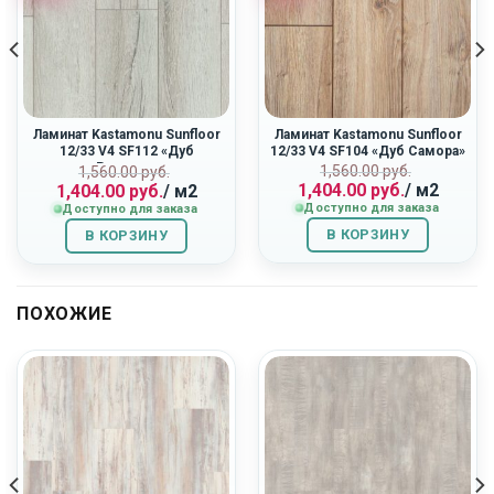
Ламинат Kastamonu Sunfloor
Ламинат Kastamonu Sunfloor
12/33 V4 SF112 «Дуб
12/33 V4 SF104 «Дуб Самора»
Ривьера»
ная
Первоначальн
Текущая
Первоначальная
Текущая
1,560.00
руб.
1,560.00
руб.
1,404.00
руб.
/ м2
1,404.00
руб.
/ м2
цена
цена:
цена
цена:
Доступно для заказа
Доступно для заказа
составляла
1,404.00
составляла
1,404.00
1,560.00
руб..
1,560.00
руб..
В КОРЗИНУ
В КОРЗИНУ
руб..
руб..
ПОХОЖИЕ