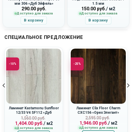
мм 306 «Дуб Эйфель»
1.5 мм
290.00
руб.
150.00
руб.
/ м2
Доступно для заказа
Доступно для заказа
В корзину
В корзину
СПЕЦИАЛЬНОЕ ПРЕДЛОЖЕНИЕ
-10%
-25%
Ламинат Kastamonu Sunfloor
Ламинат Clix Floor Charm
12/33 V4 SF112 «Дуб
CXC156 «Орех Элегант»
Ривьера»
ная
Первоначальн
Текущая
Первоначальная
Текущая
2,595.00
руб.
1,560.00
руб.
1,946.00
руб.
/ м2
1,404.00
руб.
/ м2
цена
цена:
цена
цена:
Доступно для заказа
Доступно для заказа
составляла
1,946.00
составляла
1,404.00