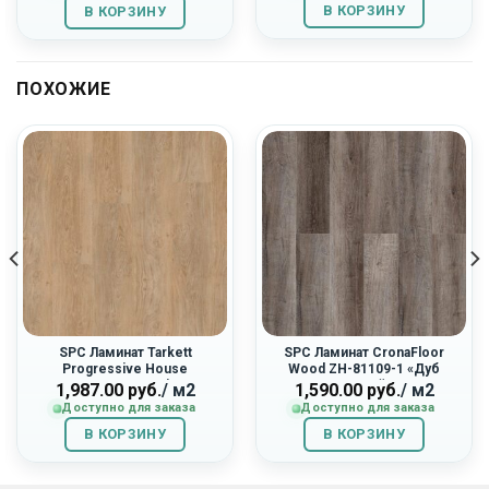
2,595.00
руб..
1,560.00
руб..
В КОРЗИНУ
В КОРЗИНУ
руб..
руб..
ПОХОЖИЕ
SPC Ламинат Tarkett
SPC Ламинат CronaFloor
Progressive House
Wood ZH-81109-1 «Дуб
277007021 «Darin»
Горный»
1,987.00
руб.
/ м2
1,590.00
руб.
/ м2
Доступно для заказа
Доступно для заказа
В КОРЗИНУ
В КОРЗИНУ