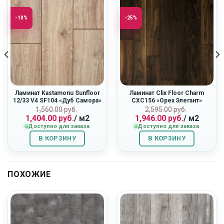
-10%
-25%
Ламинат Kastamonu Sunfloor
Ламинат Clix Floor Charm
12/33 V4 SF104 «Дуб Самора»
CXC156 «Орех Элегант»
Первоначальная
Текущая
Первоначальн
Текущая
ная
1,560.00
руб.
2,595.00
руб.
1,404.00
руб.
/ м2
1,946.00
руб.
/ м2
цена
цена:
цена
цена:
Доступно для заказа
Доступно для заказа
составляла
1,404.00
составляла
1,946.00
1,560.00
руб..
2,595.00
руб..
В КОРЗИНУ
В КОРЗИНУ
руб..
руб..
ПОХОЖИЕ