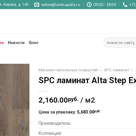
online@laminapolis.ru
09:00 - 18:00
+7 
л. Кирова, д. 145
Искать:
ии
Новости
Блог
Магазин напольных покрытий
\
SPC ламинат
\
SPC ламинат Alta Step 
Отложить
2,160.00
руб.
/ м2
руб.
Цена за упаковку:
5,683.00
Производитель:
Коллекция: