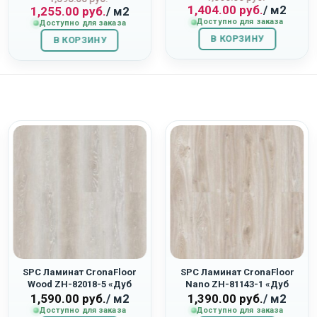
1,404.00
руб.
/ м2
1,255.00
руб.
/ м2
цена
цена:
цена
цена:
Доступно для заказа
Доступно для заказа
составляла
1,404.00
составляла
1,255.00
В КОРЗИНУ
1,560.00
руб..
В КОРЗИНУ
1,395.00
руб..
руб..
руб..
SPC Ламинат CronaFloor
SPC Ламинат CronaFloor
Wood ZH-82018-5 «Дуб
Nano ZH-81143-1 «Дуб
Мане»
Ампир»
1,590.00
руб.
/ м2
1,390.00
руб.
/ м2
Доступно для заказа
Доступно для заказа