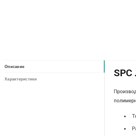
Описание
SPC 
Характеристики
Производ
полимерн
Т
Р