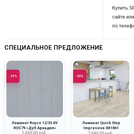
Купить S
сайте ил
по телеф
СПЕЦИАЛЬНОЕ ПРЕДЛОЖЕНИЕ
-10%
-25%
Ламинат Royce 12/33 4V
Ламинат Quick Step
ROC79 «Дуб Аркадия»
Impressive IM1861
Первоначальная
Текущая
1,560.00
руб.
ьная
Первоначаль
Текущая
«Светло-Серый Бетон»
2,590.00
руб.