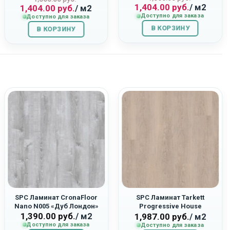
1,404.00
руб.
/ м2
1,404.00
руб.
/ м2
цена
цена:
цена
цена:
Доступно для заказа
Доступно для заказа
составляла
1,404.00
составляла
1,404.00
В КОРЗИНУ
1,560.00
руб..
В КОРЗИНУ
1,560.00
руб..
руб..
руб..
SPC Ламинат CronaFloor
SPC Ламинат Tarkett
Nano N005 «Дуб Лондон»
Progressive House
1,390.00
руб.
/ м2
277007026 «Michael»
1,987.00
руб.
/ м2
Доступно для заказа
Доступно для заказа