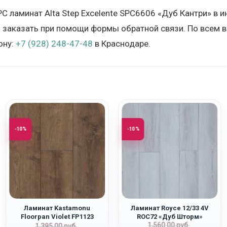
PC ламинат Alta Step Excelente SPC6606 «Дуб Кантри» в
и заказать при помощи формы обратной связи. По всем 
ону:
+7 (928) 248-47-48
в Краснодаре.
-10%
-10%
Ламинат Kastamonu
Ламинат Royce 12/33 4V
Floorpan Violet FP1123
ROC72 «Дуб Шторм»
Первоначаль
Текущая
1,560.00
руб.
ная
Первоначальная
Текущая
“Дуб Вояджер”
1,395.00
руб.