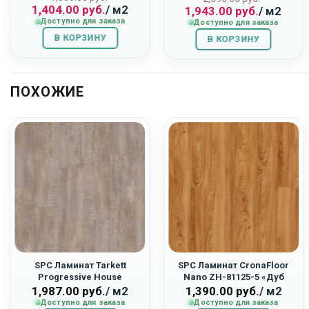
1,404.00
руб.
/ м2
1,943.00
руб.
/ м2
цена
цена:
цена
цена:
Доступно для заказа
Доступно для заказа
составляла
1,404.00
составляла
1,943.00
В КОРЗИНУ
1,560.00
руб..
В КОРЗИНУ
2,590.00
руб..
руб..
руб..
ПОХОЖИЕ
SPC Ламинат Tarkett
SPC Ламинат CronaFloor
Progressive House
Nano ZH-81125-5 «Дуб
277007023 «Jason»
Верона»
1,987.00
руб.
/ м2
1,390.00
руб.
/ м2
Доступно для заказа
Доступно для заказа