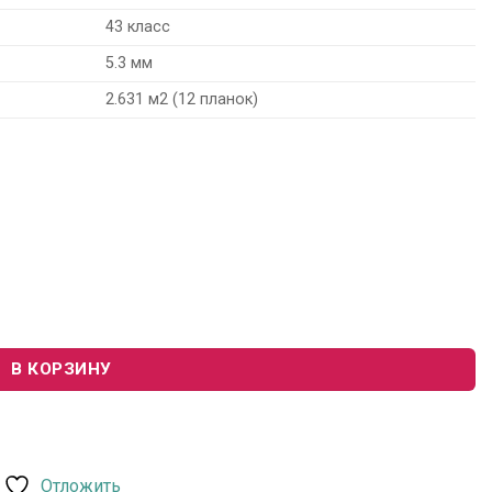
43 класс
5.3 мм
2.631 м2 (12 планок)
xcelente SPC6606 "Дуб Кантри"
В КОРЗИНУ
Отложить