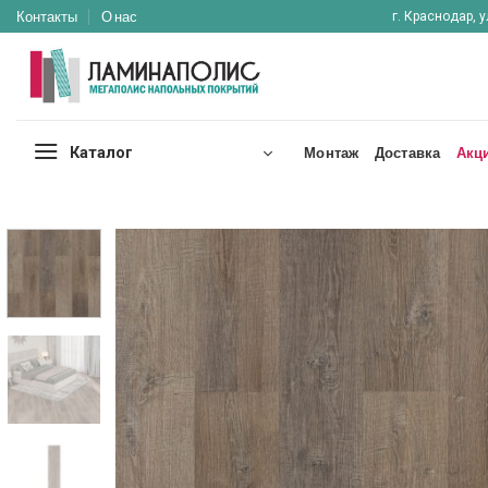
Skip
Контакты
О нас
г. Краснодар, у
to
content
Каталог
Монтаж
Доставка
Акц