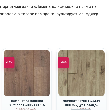
 интернет-магазине «Ламинаполис» можно прямо на
вопросам о товаре вас проконсультирует менеджер
-10%
-10%
Ламинат Kastamonu
Ламинат Royce 12/33 4V
Sunfloor 12/33 V4 SF105
ROC75 «Дуб Роланд»
ная
Первоначаль
Текущая
1,560.00
руб.
Первоначальная
Текущая
«Дуб Альгамбра»
1,560.00
руб.