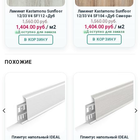
Ламинат Kastamonu Sunfloor
Ламинат Kastamonu Sunfloor
12/33 V4 SF112 «Дуб
12/33 V4 SF104 «Дуб Самора»
Ривьера»
ная
Первоначальн
Текущая
Первоначальная
Текущая
1,560.00
руб.
1,560.00
руб.
1,404.00
руб.
/ м2
1,404.00
руб.
/ м2
цена
цена:
цена
цена:
Доступно для заказа
Доступно для заказа
составляла
1,404.00
составляла
1,404.00
1,560.00
руб..
1,560.00
руб..
В КОРЗИНУ
В КОРЗИНУ
руб..
руб..
ПОХОЖИЕ
Плинтус напольный IDEAL
Плинтус напольный IDEAL