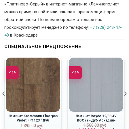
«Платиново-Серый» в интернет-магазине «Ламинаполис»
можно прямо на сайте или заказать при помощи формы
обратной связи. По всем вопросам о товаре вас
проконсультирует менеджер по телефону:
+7 (928) 248-47-
48
в Краснодаре.
СПЕЦИАЛЬНОЕ ПРЕДЛОЖЕНИЕ
-10%
-10%
Ламинат Kastamonu Floorpan
Ламинат Royce 12/33 4V
Violet FP1123 “Дуб
ROC79 «Дуб Аркадия»
Вояджер”
ная
Первоначальн
Текущая
Первоначальная
Текущая
1,560.00
руб.
1,395.00
руб.