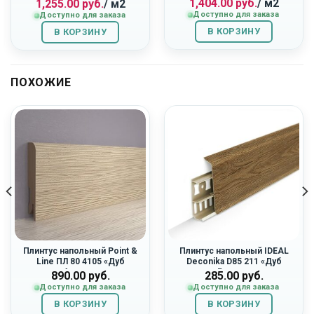
1,404.00
руб.
/ м2
1,255.00
руб.
/ м2
цена
цена:
цена
цена:
Доступно для заказа
Доступно для заказа
составляла
1,404.00
составляла
1,255.00
1,560.00
руб..
1,395.00
руб..
В КОРЗИНУ
В КОРЗИНУ
руб..
руб..
ПОХОЖИЕ
Плинтус напольный Point &
Плинтус напольный IDEAL
Line ПЛ 80 4105 «Дуб
Deconika D85 211 «Дуб
Арктик»
Рустик»
890.00
руб.
285.00
руб.
Доступно для заказа
Доступно для заказа
В КОРЗИНУ
В КОРЗИНУ