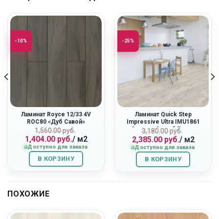
-10%
-25%
Ламинат Royce 12/33 4V
Ламинат Quick Step
ROC80 «Дуб Савой»
Impressive Ultra IMU1861
«Светло-Серый Бетон»
ная
Первоначальная
Текущая
Первоначальн
Текущая
1,560.00
руб.
3,180.00
руб.
1,404.00
руб.
/ м2
2,385.00
руб.
/ м2
цена
цена:
цена
цена:
Доступно для заказа
Доступно для заказа
составляла
1,404.00
составляла
2,385.00
1,560.00
руб..
3,180.00
руб..
В КОРЗИНУ
В КОРЗИНУ
руб..
руб..
ПОХОЖИЕ