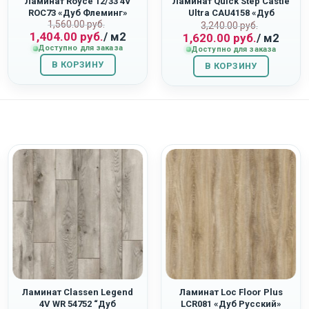
Ламинат Royce 12/33 4V
Ламинат Quick Step Castle
ROC73 «Дуб Флеминг»
Ultra CAU4158 «Дуб
Первоначальная
Текущая
1,560.00
руб.
ная
Первоначаль
Текущая
Светло-Серый Патина»
3,240.00
руб.
1,404.00
руб.
/ м2
1,620.00
руб.
/ м2
цена
цена:
цена
цена:
Доступно для заказа
Доступно для заказа
составляла
1,404.00
составляла
1,620.00
В КОРЗИНУ
1,560.00
руб..
В КОРЗИНУ
3,240.00
руб..
руб..
руб..
Ламинат Classen Legend
Ламинат Loc Floor Plus
4V WR 54752 “Дуб
LCR081 «Дуб Русский»