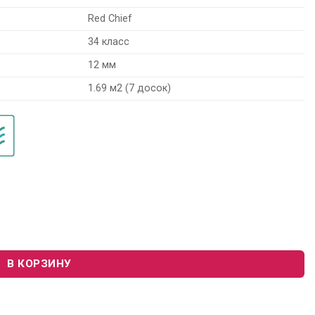
Red Chief
34 класс
12 мм
1.69 м2 (7 досок)
 Shief UWL-B-0717 "Маленький Утёс"
В КОРЗИНУ