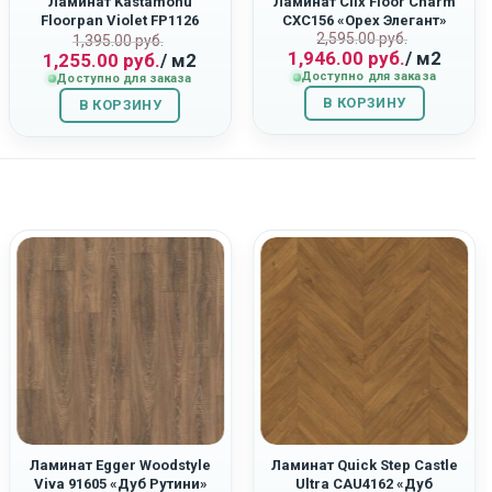
Ламинат Kastamonu
Ламинат Clix Floor Charm
Floorpan Violet FP1126
CXC156 «Орех Элегант»
Первоначаль
Текущая
2,595.00
руб.
ная
Первоначальная
Текущая
“Дуб Орион”
1,395.00
руб.
1,946.00
руб.
/ м2
1,255.00
руб.
/ м2
цена
цена:
цена
цена:
Доступно для заказа
Доступно для заказа
составляла
1,946.00
составляла
1,255.00
В КОРЗИНУ
2,595.00
руб..
В КОРЗИНУ
1,395.00
руб..
руб..
руб..
Ламинат Egger Woodstyle
Ламинат Quick Step Castle
Viva 91605 «Дуб Рутини»
Ultra CAU4162 «Дуб