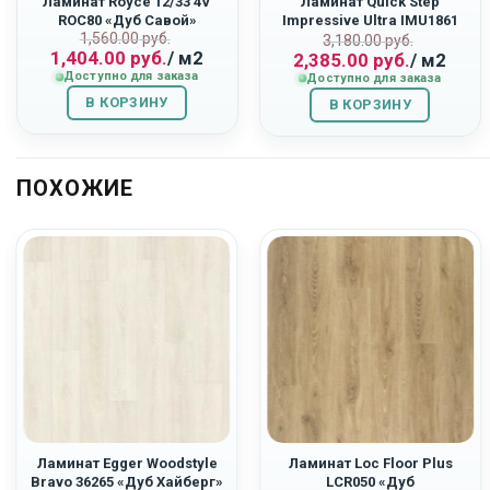
Ламинат Royce 12/33 4V
Ламинат Quick Step
ROC80 «Дуб Савой»
Impressive Ultra IMU1861
ьная
Первоначальная
Текущая
1,560.00
руб.
Первоначаль
Текущая
«Светло-Серый Бетон»
3,180.00
руб.
1,404.00
руб.
/ м2
2,385.00
руб.
/ м2
цена
цена:
цена
цена:
Доступно для заказа
Доступно для заказа
составляла
1,404.00
составляла
2,385.00
В КОРЗИНУ
1,560.00
руб..
В КОРЗИНУ
3,180.00
руб..
руб..
руб..
ПОХОЖИЕ
Ламинат Egger Woodstyle
Ламинат Loc Floor Plus
Bravo 36265 «Дуб Хайберг»
LCR050 «Дуб