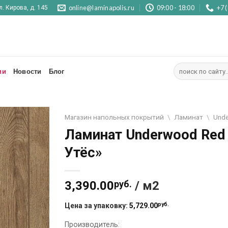
online@laminapolis.ru
09:00 - 18:00
+7 
л. Кирова, д. 145
Искать:
ии
Новости
Блог
Магазин напольных покрытий
\
Ламинат
\
Und
Ламинат Underwood Red
Отложить
Утёс»
3,390.00
руб.
/ м2
руб.
Цена за упаковку:
5,729.00
Производитель: