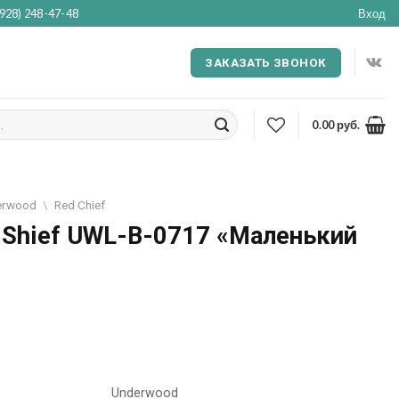
(928) 248-47-48
Вход
ЗАКАЗАТЬ ЗВОНОК
0.00
руб.
erwood
\
Red Chief
 Shief UWL-B-0717 «Маленький
Underwood