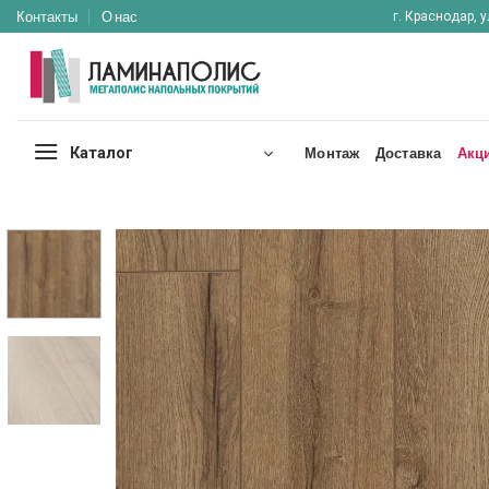
Skip
Контакты
О нас
г. Краснодар, у
to
content
Каталог
Монтаж
Доставка
Акц