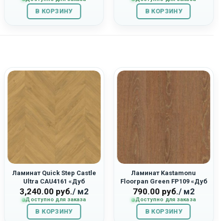
составляла
1,255.00
составляла
1,255.00
В КОРЗИНУ
1,395.00
руб..
В КОРЗИНУ
1,395.00
руб..
руб..
руб..
Ламинат Quick Step Castle
Ламинат Kastamonu
Ultra CAU4161 «Дуб
Floorpan Green FP109 «Дуб
Английский Натуральный»
Болонья»
3,240.00
руб.
/ м2
790.00
руб.
/ м2
Доступно для заказа
Доступно для заказа
В КОРЗИНУ
В КОРЗИНУ