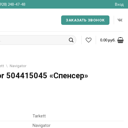
(928) 248-47-48
Вход
ЗАКАЗАТЬ ЗВОНОК
0.00
руб.
ett
\
Navigator
tor 504415045 «Спенсер»
Tarkett
Navigator