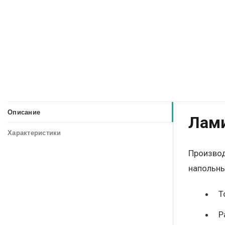
Описание
Лами
Характеристики
Производ
напольны
Т
Р