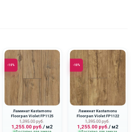
-10%
-10%
Ламинат Kastamonu
Ламинат Kastamonu
Floorpan Violet FP1125
Floorpan Violet FP1122
ная
Первоначальная
Текущая
Первоначаль
Текущая
“Дуб Квазар”
“Дуб Союз”
1,395.00
руб.
1,395.00
руб.
1,255.00
руб.
/ м2
1,255.00
руб.
/ м2
цена
цена:
цена
цена:
Доступно для заказа
Доступно для заказа