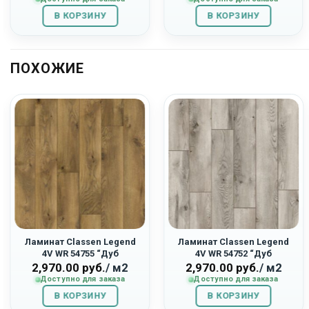
составляла
1,943.00
составляла
1,620.00
В КОРЗИНУ
2,590.00
руб..
В КОРЗИНУ
3,240.00
руб..
руб..
руб..
ПОХОЖИЕ
Ламинат Classen Legend
Ламинат Classen Legend
4V WR 54755 “Дуб
4V WR 54752 “Дуб
Эдинбург”
Ашингтон”
2,970.00
руб.
/ м2
2,970.00
руб.
/ м2
Доступно для заказа
Доступно для заказа
В КОРЗИНУ
В КОРЗИНУ