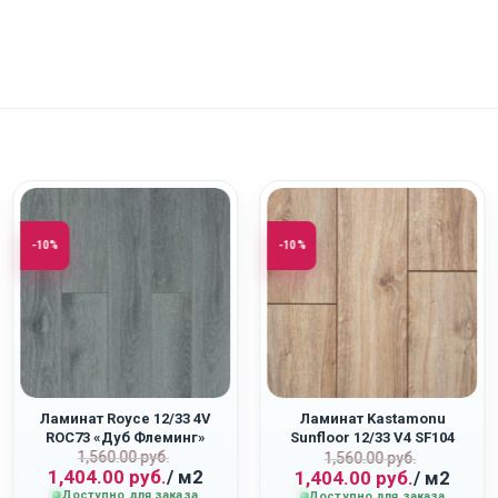
-10%
-10%
Ламинат Royce 12/33 4V
Ламинат Kastamonu
ROC73 «Дуб Флеминг»
Sunfloor 12/33 V4 SF104
Первоначальная
Текущая
1,560.00
руб.
ная
Первоначаль
Текущая
«Дуб Самора»
1,560.00
руб.
1,404.00
руб.
/ м2
1,404.00
руб.
/ м2
цена
цена:
цена
цена:
Доступно для заказа
Доступно для заказа