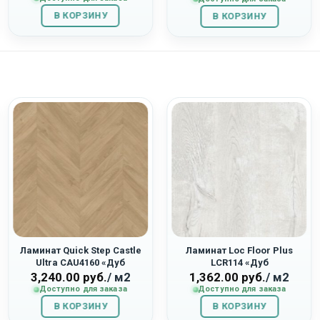
составляла
1,404.00
составляла
1,404.00
В КОРЗИНУ
1,560.00
руб..
В КОРЗИНУ
1,560.00
руб..
руб..
руб..
Ламинат Quick Step Castle
Ламинат Loc Floor Plus
Ultra CAU4160 «Дуб
LCR114 «Дуб
Капучино»
Средневековый»
3,240.00
руб.
/ м2
1,362.00
руб.
/ м2
Доступно для заказа
Доступно для заказа
В КОРЗИНУ
В КОРЗИНУ