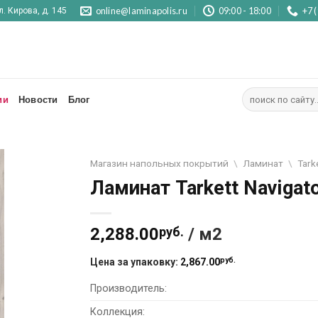
online@laminapolis.ru
09:00 - 18:00
+7 
л. Кирова, д. 145
Искать:
ии
Новости
Блог
Магазин напольных покрытий
\
Ламинат
\
Tark
Ламинат Tarkett Naviga
2,288.00
руб.
/ м2
руб.
Цена за упаковку:
2,867.00
Производитель:
Коллекция: