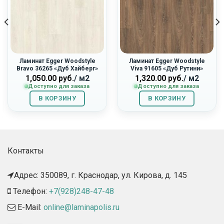
Ламинат Egger Woodstyle
Ламинат Egger Woodstyle
Bravo 36265 «Дуб Хайберг»
Viva 91605 «Дуб Рутини»
ная
1,050.00
руб.
/ м2
1,320.00
руб.
/ м2
Доступно для заказа
Доступно для заказа
В КОРЗИНУ
В КОРЗИНУ
Контакты
Адрес: 350089, г. Краснодар, ул. Кирова, д. 145​
Телефон:
+7(928)248-47-48
E-Mail:
online@laminapolis.ru