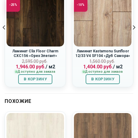
-25%
-10%
Ламинат Clix Floor Charm
Ламинат Kastamonu Sunfloor
CXC156 «Орех Элегант»
12/33 V4 SF104 «Дуб Самора»
ная
Первоначальная
Текущая
Первоначальн
Текущая
2,595.00
руб.
1,560.00
руб.
1,946.00
руб.
/ м2
1,404.00
руб.
/ м2
цена
цена:
цена
цена:
Доступно для заказа
Доступно для заказа
составляла
1,946.00
составляла
1,404.00
2,595.00
руб..
1,560.00
руб..
В КОРЗИНУ
В КОРЗИНУ
руб..
руб..
ПОХОЖИЕ