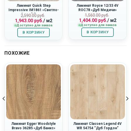
Ламинат Quick Step
Ламинат Royce 12/33 4V
Impressive IM1861 «Светло-
ROC78 «Дуб Медичи»
Серый Бетон»
Первоначальн
Текущая
ная
Первоначальная
Текущая
1,560.00
руб.
2,590.00
руб.
1,404.00
руб.
/ м2
1,943.00
руб.
/ м2
цена
цена:
цена
цена:
Доступно для заказа
Доступно для заказа
составляла
1,404.00
составляла
1,943.00
1,560.00
руб..
2,590.00
руб..
В КОРЗИНУ
В КОРЗИНУ
руб..
руб..
ПОХОЖИЕ
Ламинат Egger Woodstyle
Ламинат Classen Legend 4V
Bravo 36285 «Дуб Банкс»
WR 54754 “Дуб Гордон”