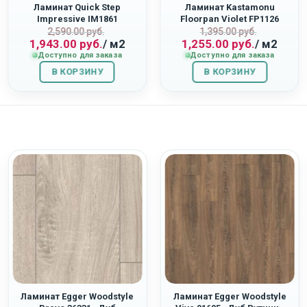
Ламинат Quick Step
Ламинат Kastamonu
Impressive IM1861
Floorpan Violet FP1126
ная
Первоначальная
Текущая
Первоначаль
Текущая
«Светло-Серый Бетон»
“Дуб Орион”
2,590.00
руб.
1,395.00
руб.
1,943.00
руб.
/ м2
1,255.00
руб.
/ м2
цена
цена:
цена
цена:
Доступно для заказа
Доступно для заказа
составляла
1,943.00
составляла
1,255.00
В КОРЗИНУ
2,590.00
руб..
В КОРЗИНУ
1,395.00
руб..
руб..
руб..
Ламинат Egger Woodstyle
Ламинат Egger Woodstyle