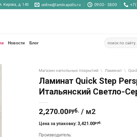
online@laminapolis.ru
09:00 - 18:00
+7 
л. Кирова, д. 145
Искать:
ии
Новости
Блог
Магазин напольных покрытий
\
Ламинат
\
Quic
Ламинат Quick Step Per
Итальянский Светло-Се
2,270.00
руб.
/ м2
руб.
Цена за упаковку:
3,421.00
Производитель: