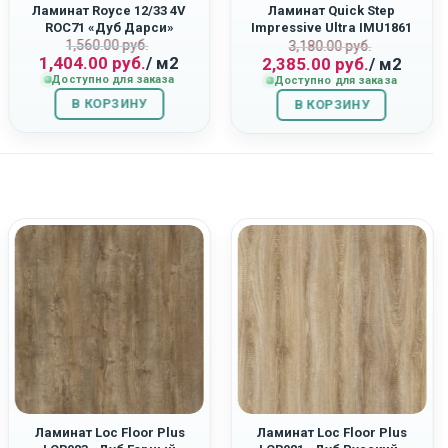
Ламинат Royce 12/33 4V
Ламинат Quick Step
ROC71 «Дуб Дарси»
Impressive Ultra IMU1861
Первоначальная
Текущая
1,560.00
руб.
ная
Первоначаль
Текущая
«Светло-Серый Бетон»
3,180.00
руб.
1,404.00
руб.
/ м2
2,385.00
руб.
/ м2
цена
цена:
цена
цена:
Доступно для заказа
Доступно для заказа
составляла
1,404.00
составляла
2,385.00
В КОРЗИНУ
1,560.00
руб..
В КОРЗИНУ
3,180.00
руб..
руб..
руб..
Ламинат Loc Floor Plus
Ламинат Loc Floor Plus