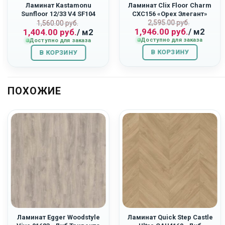
Ламинат Kastamonu
Ламинат Clix Floor Charm
Sunfloor 12/33 V4 SF104
CXC156 «Орех Элегант»
Первоначаль
Текущая
2,595.00
руб.
ьная
Первоначальная
Текущая
«Дуб Самора»
1,560.00
руб.
1,946.00
руб.
/ м2
1,404.00
руб.
/ м2
цена
цена:
цена
цена:
Доступно для заказа
Доступно для заказа
составляла
1,946.00
составляла
1,404.00
В КОРЗИНУ
2,595.00
руб..
В КОРЗИНУ
1,560.00
руб..
руб..
руб..
ПОХОЖИЕ
Ламинат Egger Woodstyle
Ламинат Quick Step Castle