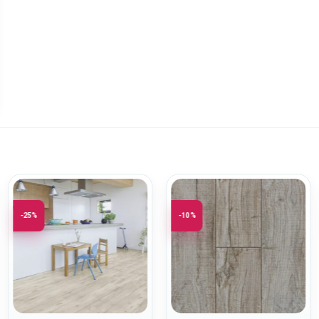
-25%
-10%