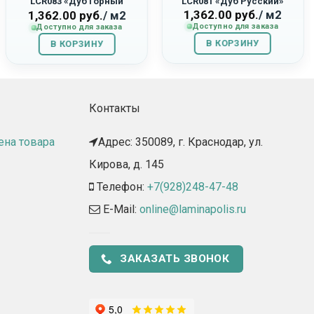
LCR083 «Дуб Горный
LCR081 «Дуб Русский»
1,362.00
руб.
/ м2
Светло-Коричневый»
1,362.00
руб.
/ м2
Доступно для заказа
Доступно для заказа
В КОРЗИНУ
В КОРЗИНУ
Контакты
ена товара
Адрес: 350089, г. Краснодар, ул.
Кирова, д. 145​
Телефон:
+7(928)248-47-48
E-Mail:
online@laminapolis.ru
ЗАКАЗАТЬ ЗВОНОК