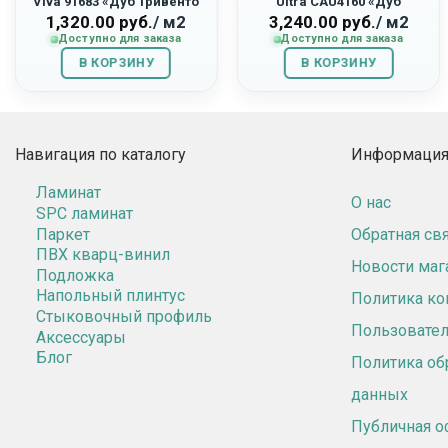
Viva 91683 «Дуб Тривенто
Ultra CAU4160 «Дуб
Серый»
Капучино»
1,320.00
руб.
/ м2
3,240.00
руб.
/ м2
Доступно для заказа
Доступно для заказа
В КОРЗИНУ
В КОРЗИНУ
Навигация по каталогу
Информация 
Ламинат
О нас
SPC ламинат
Паркет
Обратная св
ПВХ кварц-винил
Новости маг
Подложка
Напольный плинтус
Политика к
Стыковочный профиль
Пользовател
Аксессуары
Блог
Политика об
данных
Публичная о