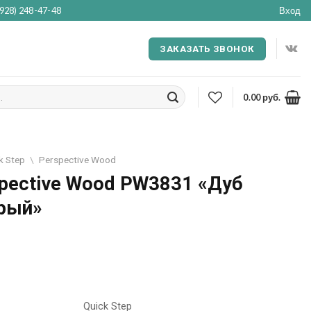
(928) 248-47-48
Вход
ЗАКАЗАТЬ ЗВОНОК
0.00
руб.
k Step
\
Perspective Wood
spective Wood PW3831 «Дуб
рый»
Quick Step