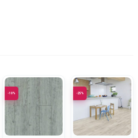
-10%
-25%