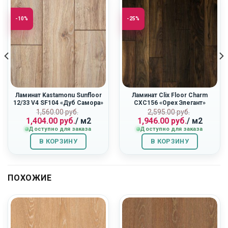
-10%
-25%
Ламинат Kastamonu Sunfloor
Ламинат Clix Floor Charm
12/33 V4 SF104 «Дуб Самора»
CXC156 «Орех Элегант»
Первоначальная
Текущая
Первоначальн
Текущая
ная
1,560.00
руб.
2,595.00
руб.
1,404.00
руб.
/ м2
1,946.00
руб.
/ м2
цена
цена:
цена
цена:
Доступно для заказа
Доступно для заказа
составляла
1,404.00
составляла
1,946.00
1,560.00
руб..
2,595.00
руб..
В КОРЗИНУ
В КОРЗИНУ
руб..
руб..
ПОХОЖИЕ