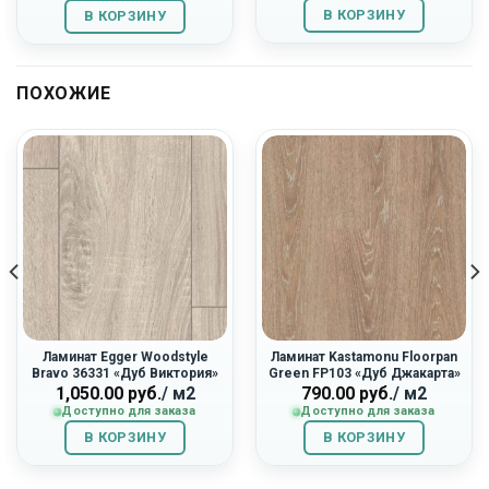
1,560.00
руб..
1,395.00
руб..
В КОРЗИНУ
В КОРЗИНУ
руб..
руб..
ПОХОЖИЕ
Ламинат Egger Woodstyle
Ламинат Kastamonu Floorpan
Bravo 36331 «Дуб Виктория»
Green FP103 «Дуб Джакарта»
1,050.00
руб.
/ м2
790.00
руб.
/ м2
Доступно для заказа
Доступно для заказа
В КОРЗИНУ
В КОРЗИНУ