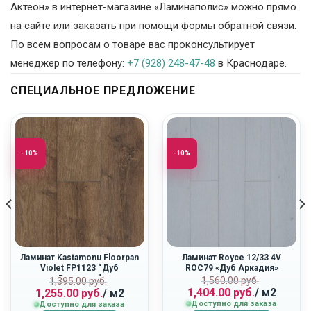
Актеон» в интернет-магазине «Ламинаполис» можно прямо
на сайте или заказать при помощи формы обратной связи.
По всем вопросам о товаре вас проконсультирует
менеджер по телефону:
+7 (928) 248-47-48
в Краснодаре.
СПЕЦИАЛЬНОЕ ПРЕДЛОЖЕНИЕ
-10%
-10%
Ламинат Kastamonu Floorpan
Ламинат Royce 12/33 4V
Violet FP1123 “Дуб
ROC79 «Дуб Аркадия»
Вояджер”
ная
Первоначальн
Текущая
Первоначальная
Текущая
1,560.00
руб.
1,395.00
руб.
1,404.00
руб.
/ м2
1,255.00
руб.
/ м2
цена
цена:
цена
цена:
Доступно для заказа
Доступно для заказа
составляла
1,404.00
составляла
1,255.00