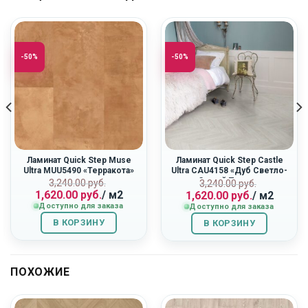
-50%
-50%
Ламинат Quick Step Muse
Ламинат Quick Step Castle
Ultra MUU5490 «Терракота»
Ultra CAU4158 «Дуб Светло-
Серый Патина»
ная
Первоначальная
Текущая
Первоначальн
Текущая
3,240.00
руб.
3,240.00
руб.
1,620.00
руб.
/ м2
1,620.00
руб.
/ м2
цена
цена:
цена
цена:
Доступно для заказа
Доступно для заказа
составляла
1,620.00
составляла
1,620.00
3,240.00
руб..
3,240.00
руб..
В КОРЗИНУ
В КОРЗИНУ
руб..
руб..
ПОХОЖИЕ