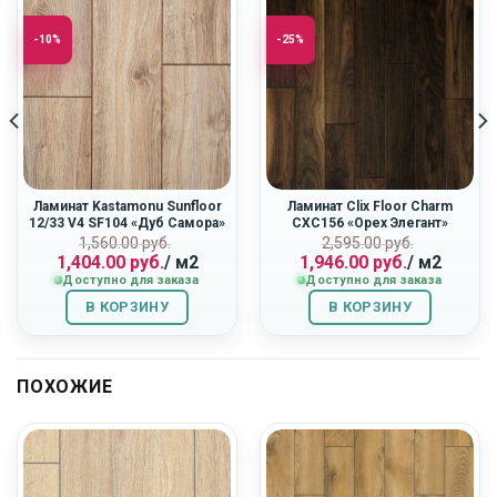
-10%
-25%
Ламинат Kastamonu Sunfloor
Ламинат Clix Floor Charm
12/33 V4 SF104 «Дуб Самора»
CXC156 «Орех Элегант»
Первоначальная
Текущая
Первоначальн
Текущая
ная
1,560.00
руб.
2,595.00
руб.
1,404.00
руб.
/ м2
1,946.00
руб.
/ м2
цена
цена:
цена
цена:
Доступно для заказа
Доступно для заказа
составляла
1,404.00
составляла
1,946.00
1,560.00
руб..
2,595.00
руб..
В КОРЗИНУ
В КОРЗИНУ
руб..
руб..
ПОХОЖИЕ