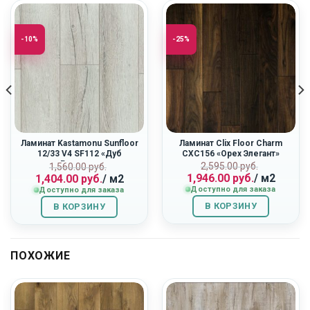
-10%
-25%
Ламинат Kastamonu Sunfloor
Ламинат Clix Floor Charm
12/33 V4 SF112 «Дуб
CXC156 «Орех Элегант»
Ривьера»
ная
Первоначальн
Текущая
Первоначальная
Текущая
2,595.00
руб.
1,560.00
руб.
1,946.00
руб.
/ м2
1,404.00
руб.
/ м2
цена
цена:
цена
цена:
Доступно для заказа
Доступно для заказа
составляла
1,946.00
составляла
1,404.00
2,595.00
руб..
1,560.00
руб..
В КОРЗИНУ
В КОРЗИНУ
руб..
руб..
ПОХОЖИЕ