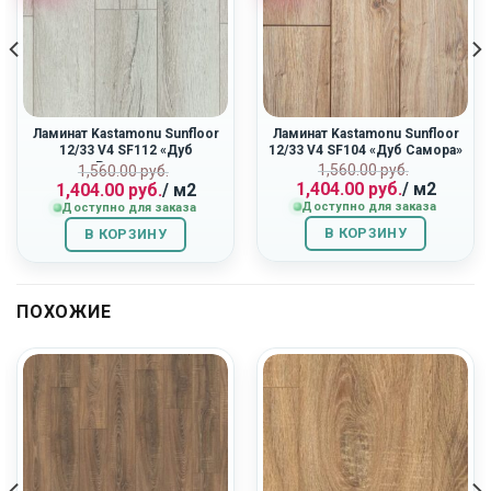
Ламинат Kastamonu Sunfloor
Ламинат Kastamonu Sunfloor
12/33 V4 SF112 «Дуб
12/33 V4 SF104 «Дуб Самора»
Ривьера»
ная
Первоначальн
Текущая
Первоначальная
Текущая
1,560.00
руб.
1,560.00
руб.
1,404.00
руб.
/ м2
1,404.00
руб.
/ м2
цена
цена:
цена
цена:
Доступно для заказа
Доступно для заказа
составляла
1,404.00
составляла
1,404.00
1,560.00
руб..
1,560.00
руб..
В КОРЗИНУ
В КОРЗИНУ
руб..
руб..
ПОХОЖИЕ