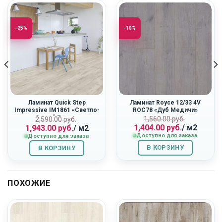
-25%
-10%
Ламинат Quick Step
Ламинат Royce 12/33 4V
Impressive IM1861 «Светло-
ROC78 «Дуб Медичи»
Серый Бетон»
Первоначальн
Текущая
ная
Первоначальная
Текущая
1,560.00
руб.
2,590.00
руб.
1,404.00
руб.
/ м2
1,943.00
руб.
/ м2
цена
цена:
цена
цена:
Доступно для заказа
Доступно для заказа
составляла
1,404.00
составляла
1,943.00
1,560.00
руб..
2,590.00
руб..
В КОРЗИНУ
В КОРЗИНУ
руб..
руб..
ПОХОЖИЕ