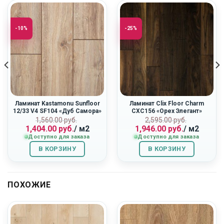
-10%
-25%
Ламинат Kastamonu Sunfloor
Ламинат Clix Floor Charm
12/33 V4 SF104 «Дуб Самора»
CXC156 «Орех Элегант»
Первоначальная
Текущая
Первоначальн
Текущая
ная
1,560.00
руб.
2,595.00
руб.
1,404.00
руб.
/ м2
1,946.00
руб.
/ м2
цена
цена:
цена
цена:
Доступно для заказа
Доступно для заказа
составляла
1,404.00
составляла
1,946.00
1,560.00
руб..
2,595.00
руб..
В КОРЗИНУ
В КОРЗИНУ
руб..
руб..
ПОХОЖИЕ