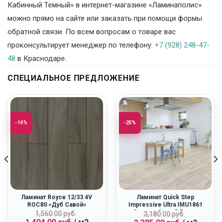
Кабинный Темный» в интернет-магазине «Ламинаполис»
можно прямо на сайте или заказать при помощи формы
обратной связи. По всем вопросам о товаре вас
проконсультирует менеджер по телефону:
+7 (928) 248-47-
48
в Краснодаре.
СПЕЦИАЛЬНОЕ ПРЕДЛОЖЕНИЕ
-10%
-25%
Ламинат Royce 12/33 4V
Ламинат Quick Step
ROC80 «Дуб Савой»
Impressive Ultra IMU1861
«Светло-Серый Бетон»
ная
Первоначальная
Текущая
Первоначальн
Текущая
1,560.00
руб.
3,180.00
руб.