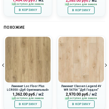
1,404.00
руб.
/ м2
2,385.00
руб.
/ м2
цена
цена:
цена
цена:
Доступно для заказа
Доступно для заказа
составляла
1,404.00
составляла
2,385.00
1,560.00
руб..
3,180.00
руб..
В КОРЗИНУ
В КОРЗИНУ
руб..
руб..
ПОХОЖИЕ
Ламинат Loc Floor Plus
Ламинат Classen Legend 4V
LCR050 «Дуб Оригинальный»
WR 54754 “Дуб Гордон”
1,362.00
руб.
/ м2
2,970.00
руб.
/ м2
Доступно для заказа
Доступно для заказа
В КОРЗИНУ
В КОРЗИНУ