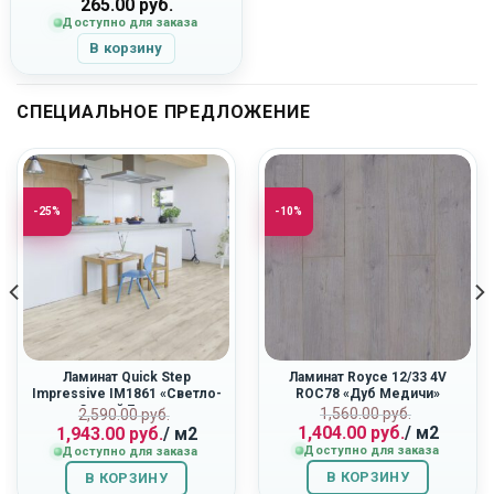
265.00
руб.
Доступно для заказа
В корзину
СПЕЦИАЛЬНОЕ ПРЕДЛОЖЕНИЕ
-25%
-10%
Ламинат Quick Step
Ламинат Royce 12/33 4V
Impressive IM1861 «Светло-
ROC78 «Дуб Медичи»
Серый Бетон»
Первоначальн
Текущая
ная
Первоначальная
Текущая
1,560.00
руб.
2,590.00
руб.
1,404.00
руб.
/ м2
1,943.00
руб.
/ м2
цена
цена:
цена
цена:
Доступно для заказа
Доступно для заказа
составляла
1,404.00
составляла
1,943.00
1,560.00
руб..
2,590.00
руб..
В КОРЗИНУ
В КОРЗИНУ