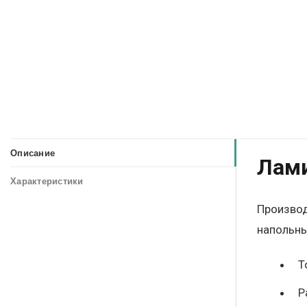
Описание
Лами
Характеристики
Производ
напольны
Т
Р