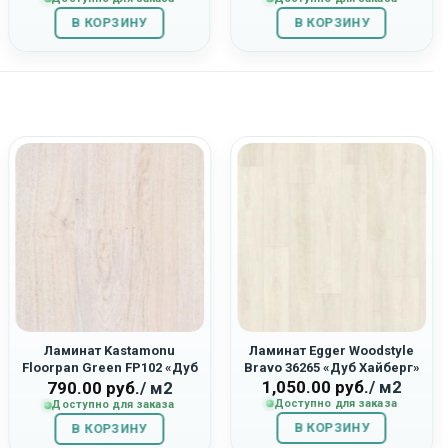
составляла
1,943.00
составляла
1,943.00
В КОРЗИНУ
2,590.00
руб..
В КОРЗИНУ
2,590.00
руб..
руб..
руб..
Ламинат Kastamonu
Ламинат Egger Woodstyle
Floorpan Green FP102 «Дуб
Bravo 36265 «Дуб Хайберг»
1,050.00
руб.
/ м2
Стокгольм»
790.00
руб.
/ м2
Доступно для заказа
Доступно для заказа
В КОРЗИНУ
В КОРЗИНУ