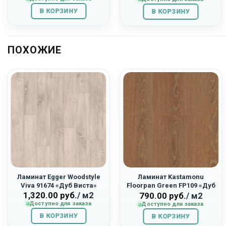
составляла
1,943.00
составляла
1,620.00
В КОРЗИНУ
2,590.00
руб..
В КОРЗИНУ
3,240.00
руб..
руб..
руб..
ПОХОЖИЕ
Ламинат Egger Woodstyle
Ламинат Kastamonu
Viva 91674 «Дуб Виста»
Floorpan Green FP109 «Дуб
1,320.00
руб.
/ м2
ьная
Болонья»
790.00
руб.
/ м2
Доступно для заказа
Доступно для заказа
В КОРЗИНУ
В КОРЗИНУ