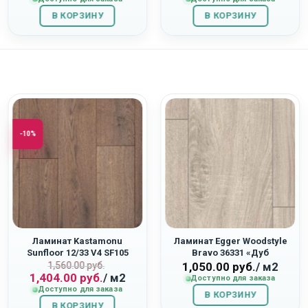
составляла
1,421.00
составляла
1,404.00
В КОРЗИНУ
1,895.00
руб..
В КОРЗИНУ
1,560.00
руб..
руб..
руб..
-10%
Ламинат Kastamonu
Ламинат Egger Woodstyle
Sunfloor 12/33 V4 SF105
Bravo 36331 «Дуб
Первоначальная
Текущая
«Дуб Альгамбра»
Виктория»
1,560.00
руб.
1,050.00
руб.
/ м2
1,404.00
руб.
/ м2
цена
цена:
Доступно для заказа
Доступно для заказа
составляла
1,404.00
В КОРЗИНУ
В КОРЗИНУ
1,560.00
руб..