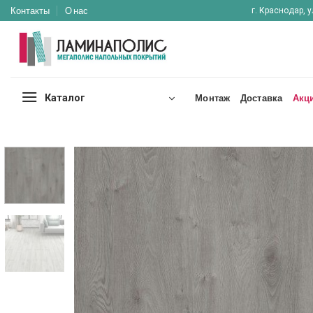
Skip
Контакты
О нас
г. Краснодар, у
to
content
Каталог
Монтаж
Доставка
Акц