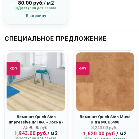
80.00
руб.
/ м2
Доступно для заказа
В корзину
СПЕЦИАЛЬНОЕ ПРЕДЛОЖЕНИЕ
-25%
-50%
Ламинат Quick Step
Ламинат Quick Step Muse
Impressive IM1860 «Сосна»
Ultra MUU5490
ьная
Первоначальная
Текущая
2,590.00
руб.
Первоначаль
Текущая
«Терракота»
3,240.00
руб.
1,943.00
руб.
/ м2
1,620.00
руб.
/ м2
цена
цена:
цена
цена:
Доступно для заказа
Доступно для заказа