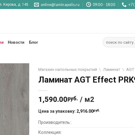
online@laminapolis.ru
09:00 - 18:00
+7 
л. Кирова, д. 145
Искать:
ии
Новости
Блог
Магазин напольных покрытий
\
Ламинат
\
AGT
Ламинат AGT Effect PRK
Отложить
1,590.00
руб.
/ м2
руб.
Цена за упаковку:
2,916.00
Производитель:
Коллекция: