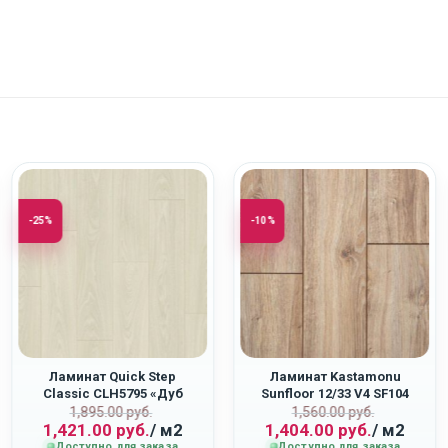
-25%
-10%
Ламинат Quick Step
Ламинат Kastamonu
Classic CLH5795 «Дуб
Sunfloor 12/33 V4 SF104
ная
Первоначальная
Текущая
Первоначаль
Текущая
Туманный Серый»
«Дуб Самора»
1,895.00
руб.
1,560.00
руб.
1,421.00
руб.
/ м2
1,404.00
руб.
/ м2
цена
цена:
цена
цена:
Доступно для заказа
Доступно для заказа