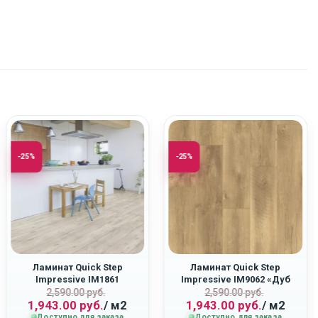
-25%
-25%
Ламинат Quick Step
Ламинат Quick Step
Impressive IM1861
Impressive IM9062 «Дуб
ная
Первоначальная
Текущая
Первоначаль
Текущая
«Светло-Серый Бетон»
Тёплый Опалённый»
2,590.00
руб.
2,590.00
руб.
1,943.00
руб.
/ м2
1,943.00
руб.
/ м2
цена
цена:
цена
цена:
Доступно для заказа
Доступно для заказа