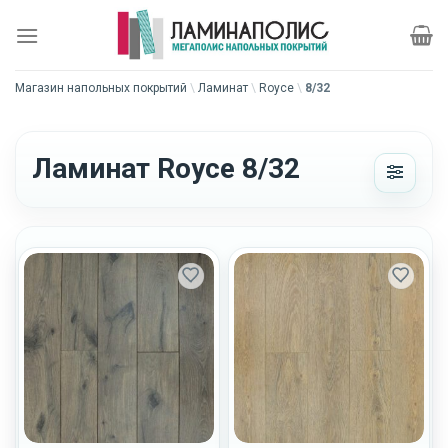
Skip
to
content
Магазин напольных покрытий
\
Ламинат
\
Royce
\
8/32
Ламинат Royce 8/32