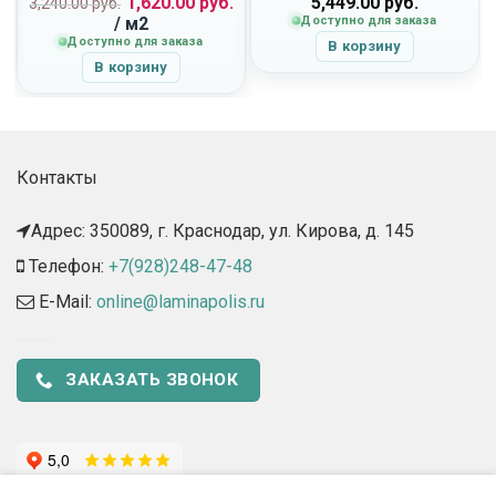
Первоначальная
Текущая
1,620.00
руб.
5,449.00
руб.
3,240.00
руб.
цена
цена:
/ м2
Доступно для заказа
составляла
1,620.00
Доступно для заказа
В корзину
3,240.00
руб..
В корзину
руб..
Контакты
Адрес: 350089, г. Краснодар, ул. Кирова, д. 145​
Телефон:
+7(928)248-47-48
E-Mail:
online@laminapolis.ru
ЗАКАЗАТЬ ЗВОНОК