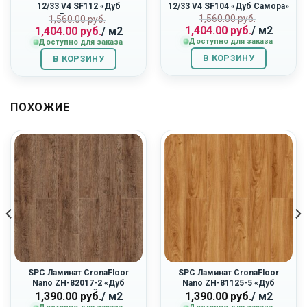
12/33 V4 SF112 «Дуб
12/33 V4 SF104 «Дуб Самора»
Ривьера»
ная
Первоначальн
Текущая
Первоначальная
Текущая
1,560.00
руб.
1,560.00
руб.
1,404.00
руб.
/ м2
1,404.00
руб.
/ м2
цена
цена:
цена
цена:
Доступно для заказа
Доступно для заказа
составляла
1,404.00
составляла
1,404.00
1,560.00
руб..
1,560.00
руб..
В КОРЗИНУ
В КОРЗИНУ
руб..
руб..
ПОХОЖИЕ
SPC Ламинат CronaFloor
SPC Ламинат CronaFloor
Nano ZH-82017-2 «Дуб
Nano ZH-81125-5 «Дуб
Античный»
Верона»
1,390.00
руб.
/ м2
1,390.00
руб.
/ м2