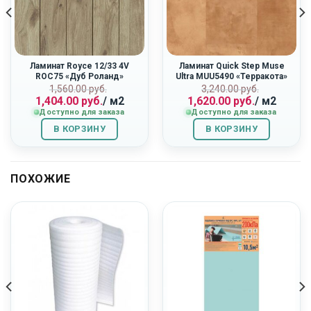
Ламинат Royce 12/33 4V
Ламинат Quick Step Muse
ROC75 «Дуб Роланд»
Ultra MUU5490 «Терракота»
ная
Первоначальная
Текущая
Первоначальн
Текущая
1,560.00
руб.
3,240.00
руб.
1,404.00
руб.
/ м2
1,620.00
руб.
/ м2
цена
цена:
цена
цена:
Доступно для заказа
Доступно для заказа
составляла
1,404.00
составляла
1,620.00
1,560.00
руб..
3,240.00
руб..
В КОРЗИНУ
В КОРЗИНУ
руб..
руб..
ПОХОЖИЕ