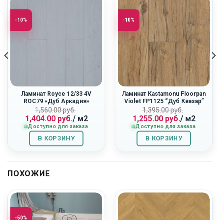
-10%
-10%
Ламинат Royce 12/33 4V
Ламинат Kastamonu Floorpan
ROC79 «Дуб Аркадия»
Violet FP1125 “Дуб Квазар”
Первоначальная
Текущая
Первоначальн
Текущая
ная
1,560.00
руб.
1,395.00
руб.
1,404.00
руб.
/ м2
1,255.00
руб.
/ м2
цена
цена:
цена
цена:
Доступно для заказа
Доступно для заказа
составляла
1,404.00
составляла
1,255.00
1,560.00
руб..
1,395.00
руб..
В КОРЗИНУ
В КОРЗИНУ
руб..
руб..
ПОХОЖИЕ
-50%