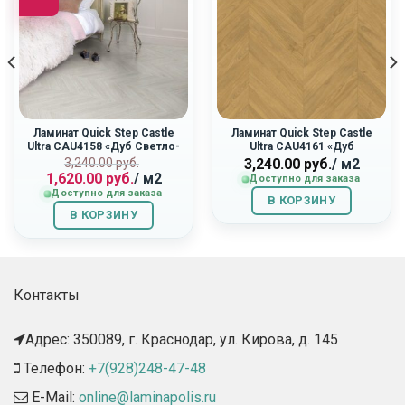
Ламинат Quick Step Castle
Ламинат Quick Step Castle
Ultra CAU4158 «Дуб Светло-
Ultra CAU4161 «Дуб
Серый Патина»
Английский Натуральный»
Первоначальная
Текущая
3,240.00
руб.
3,240.00
руб.
/ м2
1,620.00
руб.
/ м2
цена
цена:
Доступно для заказа
Доступно для заказа
составляла
1,620.00
В КОРЗИНУ
3,240.00
руб..
В КОРЗИНУ
руб..
Контакты
Адрес: 350089, г. Краснодар, ул. Кирова, д. 145​
Телефон:
+7(928)248-47-48
E-Mail:
online@laminapolis.ru