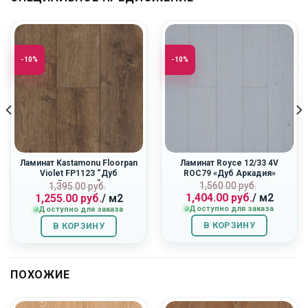
-10%
-10%
Ламинат Kastamonu Floorpan
Ламинат Royce 12/33 4V
Violet FP1123 “Дуб
ROC79 «Дуб Аркадия»
Вояджер”
ная
Первоначальн
Текущая
Первоначальная
Текущая
1,560.00
руб.
1,395.00
руб.
1,404.00
руб.
/ м2
1,255.00
руб.
/ м2
цена
цена:
цена
цена:
Доступно для заказа
Доступно для заказа
составляла
1,404.00
составляла
1,255.00
1,560.00
руб..
1,395.00
руб..
В КОРЗИНУ
В КОРЗИНУ
руб..
руб..
ПОХОЖИЕ