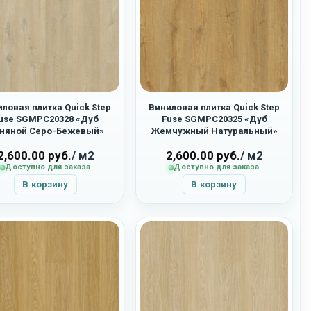
ловая плитка Quick Step
Виниловая плитка Quick Step
use SGMPC20328 «Дуб
Fuse SGMPC20325 «Дуб
няной Серо-Бежевый»
Жемчужный Натуральный»
2,600.00
руб.
/ м2
2,600.00
руб.
/ м2
Доступно для заказа
Доступно для заказа
В корзину
В корзину