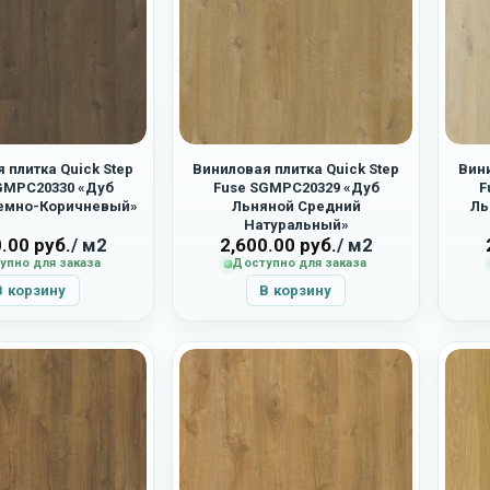
 плитка Quick Step
Виниловая плитка Quick Step
Вини
GMPC20330 «Дуб
Fuse SGMPC20329 «Дуб
F
емно-Коричневый»
Льняной Средний
Ль
Натуральный»
0.00
руб.
/ м2
2,600.00
руб.
/ м2
упно для заказа
Доступно для заказа
В корзину
В корзину