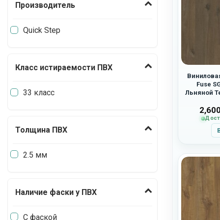
Производитель
Quick Step
Класс истираемости ПВХ
Виниловая
Fuse S
33 класс
Льняной Т
2,60
Дост
Толщина ПВХ
2.5 мм
Наличие фаски у ПВХ
С фаской