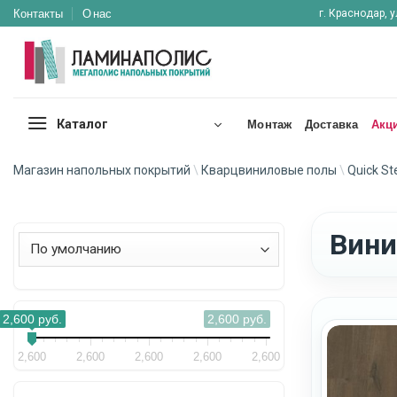
Skip
Контакты
О нас
г. Краснодар, у
to
content
Каталог
Монтаж
Доставка
Акц
Магазин напольных покрытий
\
Кварцвиниловые полы
\
Quick St
Вини
Сортировка товаров
2,600
руб.
2,600
руб.
2,600
2,600
2,600
2,600
2,600