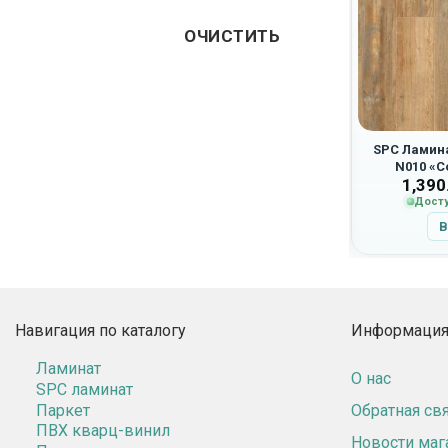
ОЧИСТИТЬ
aFloor Nano
Ламинат Clix Floor Charm
SPC Ламина
ондон»
CXC161 «Дуб Ваниль»
N010 «
б.
/ м2
2,595.00
руб.
/ м2
1,390
я заказа
Доступно для заказа
Досту
ну
В корзину
В
Навигация по каталогу
Информация 
Ламинат
О нас
SPC ламинат
Паркет
Обратная св
ПВХ кварц-винил
Новости маг