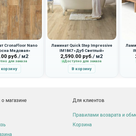
т CronaFloor Nano
Ламинат Quick Step Impressive
Лами
Сосна Медовая»
IM1847 «Дуб Светлый»
I
.00
руб.
/ м2
2,590.00
руб.
/ м2
пно для заказа
Доступно для заказа
 корзину
В корзину
о магазине
Для клиентов
Правилами возврата и обм
язь
Корзина
азина