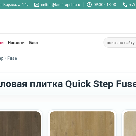
online@laminapolis.ru
09:00 - 18:00
+7 
л. Кирова, д. 145
Искать:
ии
Новости
Блог
ep
\
Fuse
ловая плитка Quick Step Fus