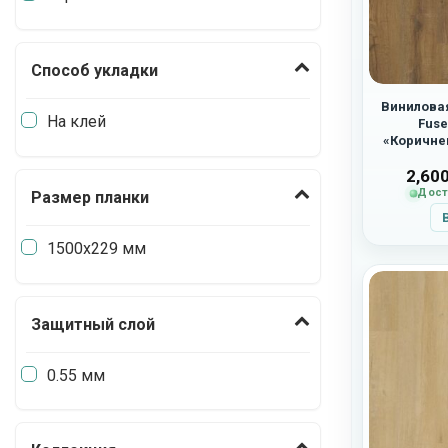
Способ укладки
Виниловая
На клей
Fus
«Коричне
2,60
Дост
Размер планки
1500х229 мм
Защитный слой
0.55 мм