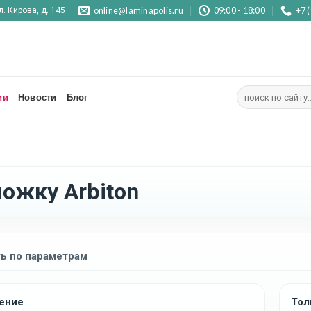
online@laminapolis.ru
09:00 - 18:00
+7 
л. Кирова, д. 145
Искать:
ии
Новости
Блог
ожку Arbiton
ь по параметрам
ение
Тол