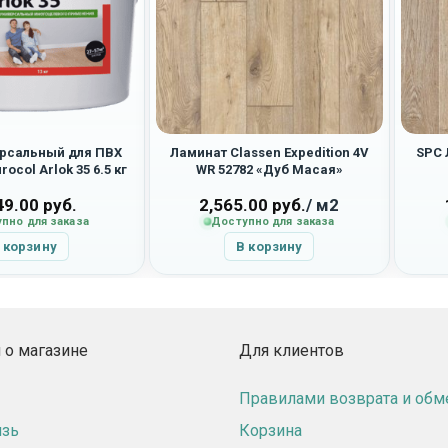
ерсальный для ПВХ
Ламинат Classen Expedition 4V
SPC 
ocol Arlok 35 6.5 кг
WR 52782 «Дуб Масая»
49.00
руб.
2,565.00
руб.
/ м2
пно для заказа
Доступно для заказа
 корзину
В корзину
о магазине
Для клиентов
Правилами возврата и обм
язь
Корзина