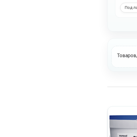
Под л
Товаров