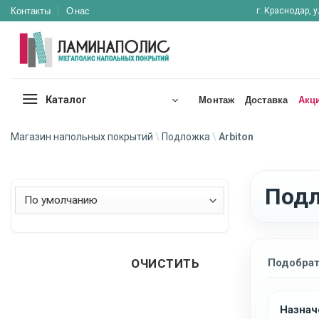
Skip
Контакты
О нас
г. Краснодар, у
to
content
Каталог
Монтаж
Доставка
Акц
Магазин напольных покрытий
\
Подложка
\
Arbiton
Подл
Сортировка товаров
Подобрат
ОЧИСТИТЬ
Назнач