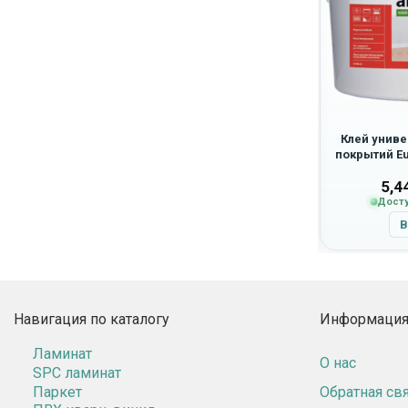
 Профиль
Ламинат Quick Step Castle Ultra
Клей унив
Quick Step
CAU9056 «Дуб Янтарный»
покрытий Eur
o
руб.
3,240.00
руб.
/ м2
5,4
я заказа
Доступно для заказа
Досту
ну
В корзину
В
Навигация по каталогу
Информация 
Ламинат
О нас
SPC ламинат
Паркет
Обратная св