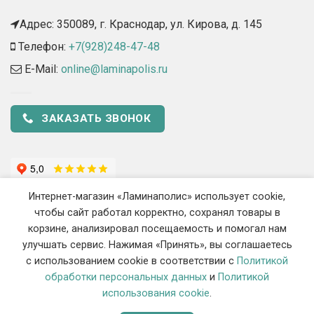
Адрес: 350089, г. Краснодар, ул. Кирова, д. 145​
Телефон:
+7(928)248-47-48
E-Mail:
online@laminapolis.ru
ЗАКАЗАТЬ ЗВОНОК
Интернет-магазин «Ламинаполис» использует cookie,
чтобы сайт работал корректно, сохранял товары в
корзине, анализировал посещаемость и помогал нам
улучшать сервис. Нажимая «Принять», вы соглашаетесь
с использованием cookie в соответствии с
Политикой
2018 - 2026 ©
«Ламинаполис» — Интернет-магазин напольных
обработки персональных данных
и
Политикой
покрытий
использования cookie
.
ИП Сиротенко Станислав Викторович, ОГРНИП 319237500444548, ИНН