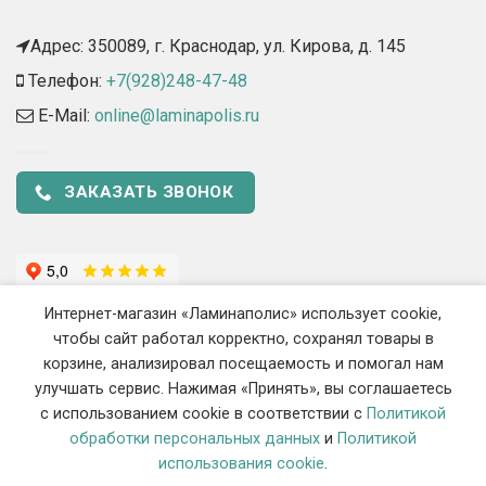
Адрес: 350089, г. Краснодар, ул. Кирова, д. 145​
Телефон:
+7(928)248-47-48
E-Mail:
online@laminapolis.ru
ЗАКАЗАТЬ ЗВОНОК
Интернет-магазин «Ламинаполис» использует cookie,
чтобы сайт работал корректно, сохранял товары в
корзине, анализировал посещаемость и помогал нам
улучшать сервис. Нажимая «Принять», вы соглашаетесь
с использованием cookie в соответствии с
Политикой
2018 - 2026 ©
«Ламинаполис» — Интернет-магазин напольных
обработки персональных данных
и
Политикой
покрытий
использования cookie
.
ИП Сиротенко Станислав Викторович, ОГРНИП 319237500444548, ИНН