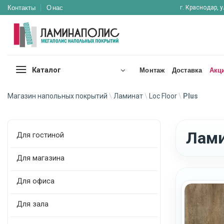
Skip
Контакты
О нас
г. Краснодар, у
to
content
Каталог
Монтаж
Доставка
Акц
Магазин напольных покрытий
\
Ламинат
\
Loc Floor
\
Plus
Лами
Для гостиной
Для магазина
Для офиса
Для зала