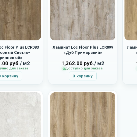
c Floor Plus LCR083
Ламинат Loc Floor Plus LCR099
Лами
Горный Светло-
«Дуб Приморский»
ричневый»
2.00
руб.
/ м2
1,362.00
руб.
/ м2
упно для заказа
Доступно для заказа
В корзину
В корзину