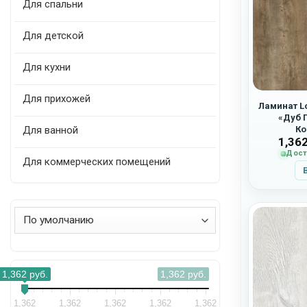
Для спальни
Для детской
Для кухни
Для прихожей
Ламинат Lo
«Дуб 
Для ванной
Ко
1,36
Дост
Для коммерческих помещений
Сортировка товаров
1,362
руб.
1,362
руб.
1,362
1,362
1,362
1,362
1,362