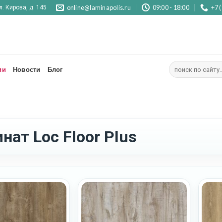
online@laminapolis.ru
09:00 - 18:00
+7 
л. Кирова, д. 145
Искать:
ии
Новости
Блог
нат Loc Floor Plus