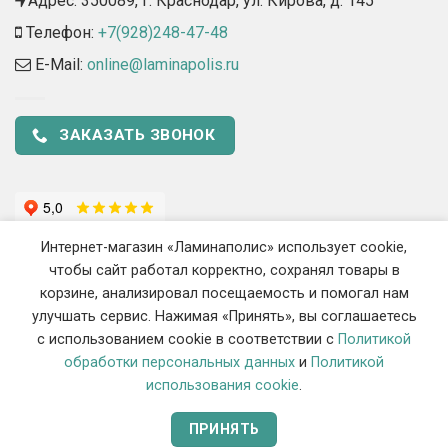
Адрес: 350089, г. Краснодар, ул. Кирова, д. 145​
Телефон:
+7(928)248-47-48
E-Mail:
online@laminapolis.ru
ЗАКАЗАТЬ ЗВОНОК
Интернет-магазин «Ламинаполис» использует cookie,
чтобы сайт работал корректно, сохранял товары в
корзине, анализировал посещаемость и помогал нам
улучшать сервис. Нажимая «Принять», вы соглашаетесь
с использованием cookie в соответствии с
Политикой
2018 - 2026 ©
«Ламинаполис» — Интернет-магазин напольных
обработки персональных данных
и
Политикой
покрытий
использования cookie
.
ИП Сиротенко Станислав Викторович, ОГРНИП 319237500444548, ИНН
070105792911
ПРИНЯТЬ