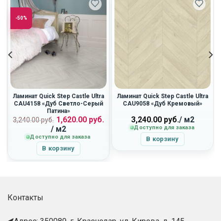
-50%
Ламинат Quick Step Castle Ultra
Ламинат Quick Step Castle Ultra
CAU4158 «Дуб Светло-Серый
CAU9058 «Дуб Кремовый»
Патина»
Первоначальная
Текущая
1,620.00
руб.
3,240.00
руб.
/ м2
3,240.00
руб.
цена
цена:
/ м2
Доступно для заказа
составляла
1,620.00
Доступно для заказа
В корзину
3,240.00
руб..
В корзину
руб..
Контакты