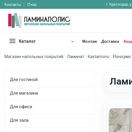
Skip
Контакты
О нас
г. Краснодар, у
to
content
Каталог
Монтаж
Доставка
Акц
Магазин напольных покрытий
\
Ламинат
\
Kastamonu
\
Floorpan
Лами
Для гостиной
Для магазина
Для офиса
Для зала