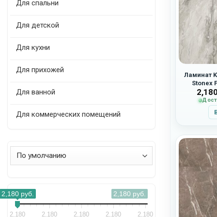
Для спальни
Для детской
Для кухни
Для прихожей
Ламинат K
Stonex 
2,18
Для ванной
Дост
Для коммерческих помещений
Сортировка товаров
2,180
руб.
2,180
руб.
2,180
2,180
2,180
2,180
2,180