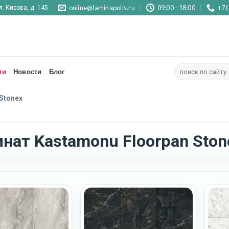
online@laminapolis.ru
09:00 - 18:00
+7 
л. Кирова, д. 145
Искать:
ии
Новости
Блог
 Stonex
нат Kastamonu Floorpan Ston