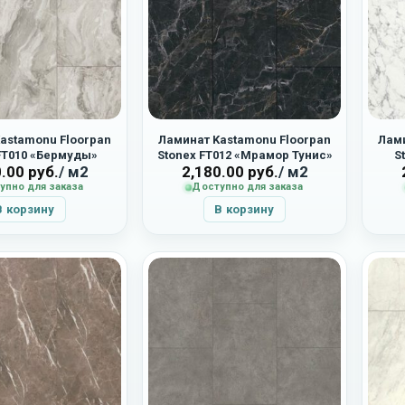
astamonu Floorpan
Ламинат Kastamonu Floorpan
Лами
FT010 «Бермуды»
Stonex FT012 «Мрамор Тунис»
S
0.00
руб.
/ м2
2,180.00
руб.
/ м2
упно для заказа
Доступно для заказа
В корзину
В корзину