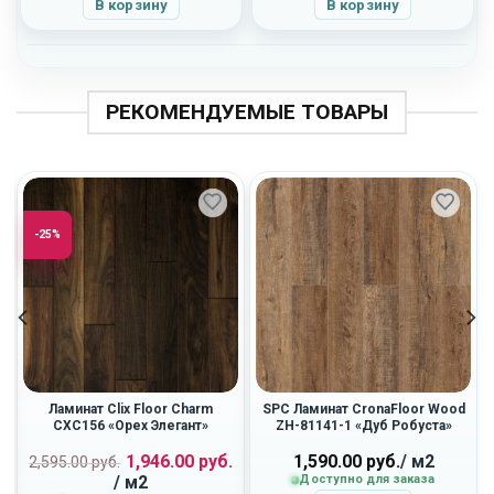
В корзину
В корзину
РЕКОМЕНДУЕМЫЕ ТОВАРЫ
-25%
Ламинат Clix Floor Charm
SPC Ламинат CronaFloor Wood
CXC156 «Орех Элегант»
ZH-81141-1 «Дуб Робуста»
Первоначальная
Текущая
1,946.00
руб.
1,590.00
руб.
/ м2
2,595.00
руб.
цена
цена:
/ м2
Доступно для заказа