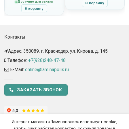
составляла
1,946.00
Доступно для заказа
В корзину
2,595.00
руб..
В корзину
руб..
Контакты
Адрес: 350089, г. Краснодар, ул. Кирова, д. 145​
Телефон:
+7(928)248-47-48
E-Mail:
online@laminapolis.ru
ЗАКАЗАТЬ ЗВОНОК
Интернет-магазин «Ламинаполис» использует cookie,
чтобы сайт работал корректно, сохранял товары в