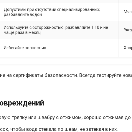
Допустимы при отсутствии специализированных;
Мяг
разбавляйте водой
Используйте с осторожностью; разбавляйте 1:10 и не
Укс
чаще раза в месяц
Избегайте полностью
Хло
ие на сертификаты безопасности. Всегда тестируйте но
повреждений
ую тряпку или швабру с отжимом, хорошо отжимая до со
к, чтобы вода стекала по швам, не затекая в них.