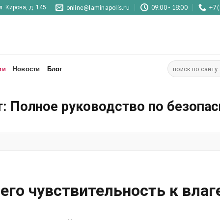
online@laminapolis.ru
09:00 - 18:00
+7 
л. Кирова, д. 145
Искать:
ии
Новости
Блог
: Полное руководство по безопас
 его чувствительность к влаг