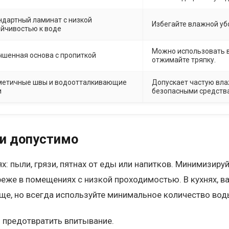
ндартный ламинат с низкой
Избегайте влажной уб
ойчивостью к воде
Можно использовать 
чшенная основа с пропиткой
отжимайте тряпку.
метичные швы и водоотталкивающие
Допускает частую вла
и
безопасными средств
и допустимо
: пыли, грязи, пятнах от еды или напитков. Минимизиру
реже в помещениях с низкой проходимостью. В кухнях, в
ще, но всегда используйте минимальное количество вод
 предотвратить впитывание.