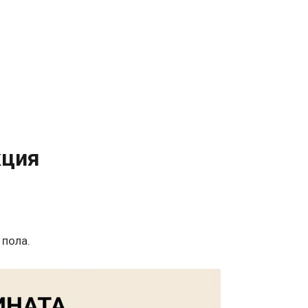
кция
 пола.