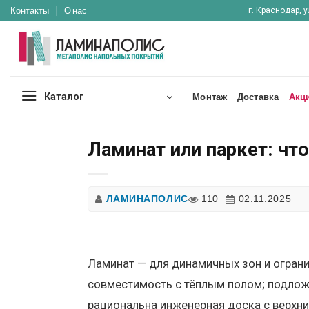
Skip
Контакты
О нас
г. Краснодар, у
to
content
Каталог
Монтаж
Доставка
Акц
Ламинат или паркет: чт
ЛАМИНАПОЛИС
110
02.11.2025
Ламинат — для динамичных зон и огран
совместимость с тёплым полом; подложк
рациональна инженерная доска с верхни