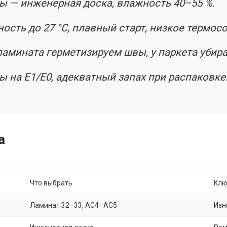
ы — инженерная доска, влажность 40–55 %.
ость до 27 °C, плавный старт, низкое термос
амината герметизируем швы, у паркета убира
 на E1/E0, адекватный запах при распаковке
а
Что выбрать
Клю
Ламинат 32–33, AC4–AC5
Изн