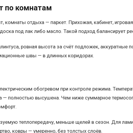
т по комнатам
т, комнаты отдыха — паркет. Прихожая, кабинет, игрова
 доска под лак либо масло. Такой подход балансирует р
плинтуса, ровная высота за счёт подложек, аккуратные 
мационные швы — в длинных коридорах.
ектрическим обогревом при контроле режима. Температ
ка — полностью высушена. Чем ниже суммарное термосоп
омфорт.
зуемую теплопередачу, меньше щелей в сезон. Для лами
тво, ковры — умеренно, без толстых слоёв.