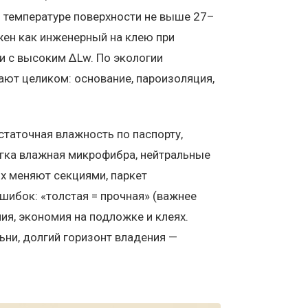
и температуре поверхности не выше 27–
ожен как инженерный на клею при
и с высоким ∆Lw. По экологии
ают целиком: основание, пароизоляция,
статочная влажность по паспорту,
егка влажная микрофибра, нейтральные
х меняют секциями, паркет
ибок: «толстая = прочная» (важнее
ния, экономия на подложке и клеях.
ьни, долгий горизонт владения —