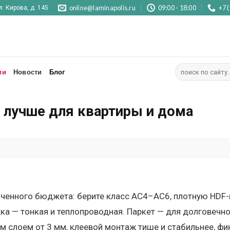
online@laminapolis.ru
09:00 - 18:00
+7 
л. Кирова, д. 145
Искать:
ии
Новости
Блог
о лучше для квартиры и дома
иченного бюджета: берите класс AC4–AC6, плотную HDF-
а — тонкая и теплопроводная. Паркет — для долговечно
м слоем от 3 мм, клеевой монтаж тише и стабильнее, фи