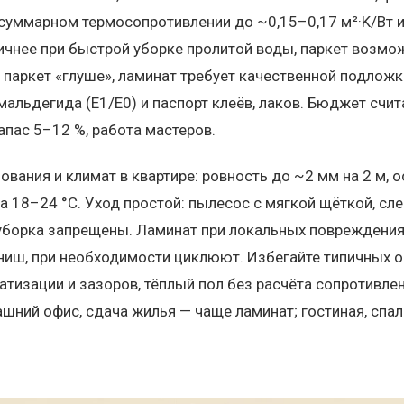
суммарном термосопротивлении до ~0,15–0,17 м²·K/Вт 
ктичнее при быстрой уборке пролитой воды, паркет возм
паркет «глуше», ламинат требует качественной подложк
альдегида (E1/E0) и паспорт клеёв, лаков. Бюджет счит
апас 5–12 %, работа мастеров.
вания и климат в квартире: ровность до ~2 мм на 2 м, о
а 18–24 °C. Уход простой: пылесос с мягкой щёткой, сл
 уборка запрещены. Ламинат при локальных повреждения
иш, при необходимости циклюют. Избегайте типичных ош
матизации и зазоров, тёплый пол без расчёта сопротивле
шний офис, сдача жилья — чаще ламинат; гостиная, спал