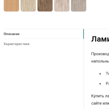
Описание
Лами
Характеристики
Производ
напольны
Т
Р
Купить л
сайте ил