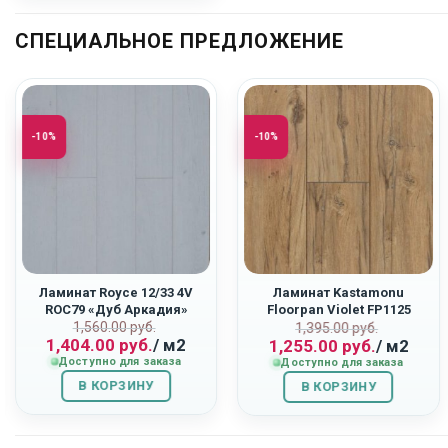
СПЕЦИАЛЬНОЕ ПРЕДЛОЖЕНИЕ
-10%
-10%
Ламинат Royce 12/33 4V
Ламинат Kastamonu
ROC79 «Дуб Аркадия»
Floorpan Violet FP1125
Первоначальная
Текущая
1,560.00
руб.
ьная
Первоначаль
Текущая
“Дуб Квазар”
1,395.00
руб.
1,404.00
руб.
/ м2
1,255.00
руб.
/ м2
цена
цена:
цена
цена:
Доступно для заказа
Доступно для заказа
составляла
1,404.00
составляла
1,255.00
В КОРЗИНУ
1,560.00
руб..
В КОРЗИНУ
1,395.00
руб..
руб..
руб..