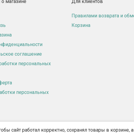
о магазине
Для клиентов
Правилами возврата и обм
язь
Корзина
азина
онфиденциальности
ьское соглашение
работки персональных
ферта
аботки персональных
тобы сайт работал корректно, сохранял товары в корзине,
2018 - 2026 ©
«Ламинаполис» — Интернет-магазин напольных покрытий