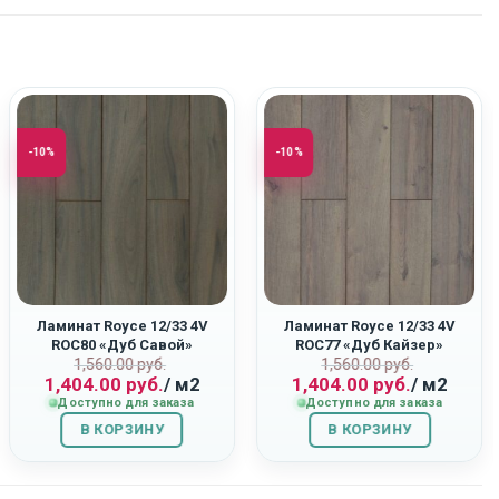
-10%
-10%
Ламинат Royce 12/33 4V
Ламинат Royce 12/33 4V
ROC80 «Дуб Савой»
ROC77 «Дуб Кайзер»
Первоначальная
Текущая
Первоначаль
Текущая
1,560.00
руб.
1,560.00
руб.
ная
1,404.00
руб.
/ м2
1,404.00
руб.
/ м2
цена
цена:
цена
цена:
Доступно для заказа
Доступно для заказа
составляла
1,404.00
составляла
1,404.00
В КОРЗИНУ
1,560.00
руб..
В КОРЗИНУ
1,560.00
руб..
руб..
руб..