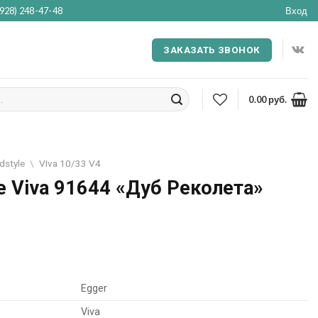
(928) 248-47-48
Вход
ЗАКАЗАТЬ ЗВОНОК
0.00
руб.
style
\
VIva 10/33 V4
e Viva 91644 «Дуб Реколета»
я
ущая
:
8.00
Egger
Viva