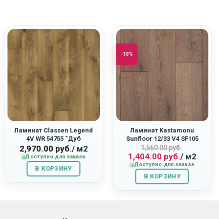
-10%
Ламинат Classen Legend
Ламинат Kastamonu
4V WR 54755 “Дуб
Sunfloor 12/33 V4 SF105
Первоначаль
Текущая
Эдинбург”
«Дуб Альгамбра»
2,970.00
руб.
/ м2
1,560.00
руб.
1,404.00
руб.
/ м2
цена
цена:
Доступно для заказа
Доступно для заказа
составляла
1,404.00
В КОРЗИНУ
В КОРЗИНУ
1,560.00
руб..
руб..