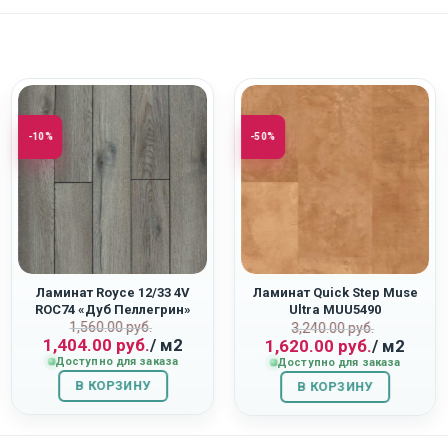
-10%
-50%
Ламинат Royce 12/33 4V
Ламинат Quick Step Muse
ROC74 «Дуб Пеллегрин»
Ultra MUU5490
Первоначальная
Текущая
1,560.00
руб.
ная
Первоначаль
Текущая
«Терракота»
3,240.00
руб.
1,404.00
руб.
/ м2
1,620.00
руб.
/ м2
цена
цена:
цена
цена:
Доступно для заказа
Доступно для заказа
составляла
1,404.00
составляла
1,620.00
В КОРЗИНУ
1,560.00
руб..
В КОРЗИНУ
3,240.00
руб..
руб..
руб..