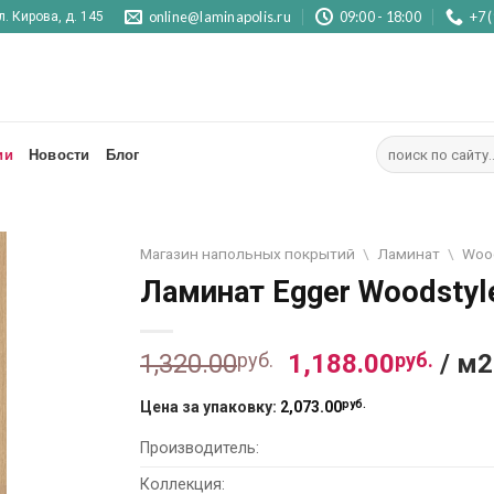
online@laminapolis.ru
09:00 - 18:00
+7 
л. Кирова, д. 145
Искать:
ии
Новости
Блог
Магазин напольных покрытий
\
Ламинат
\
Wood
Ламинат Egger Woodstyl
Первоначальна
Тек
1,320.00
руб.
1,188.00
руб.
/ м2
цена
цена
руб.
Цена за упаковку:
2,073.00
составляла
1,18
1,320.00
руб..
Производитель:
руб..
Коллекция: