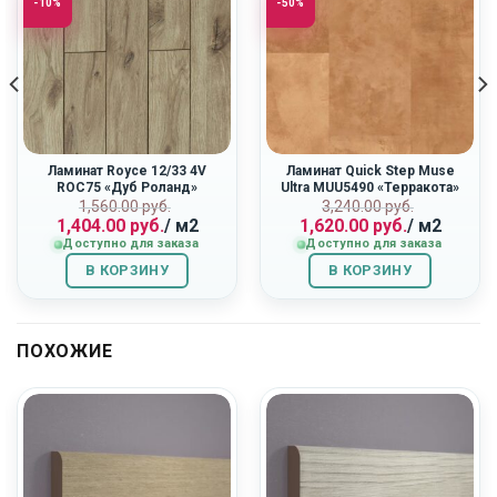
-10%
-50%
Ламинат Royce 12/33 4V
Ламинат Quick Step Muse
ROC75 «Дуб Роланд»
Ultra MUU5490 «Терракота»
ная
Первоначальная
Текущая
Первоначальн
Текущая
1,560.00
руб.
3,240.00
руб.
1,404.00
руб.
/ м2
1,620.00
руб.
/ м2
цена
цена:
цена
цена:
Доступно для заказа
Доступно для заказа
составляла
1,404.00
составляла
1,620.00
1,560.00
руб..
3,240.00
руб..
В КОРЗИНУ
В КОРЗИНУ
руб..
руб..
ПОХОЖИЕ