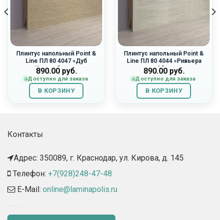
Плинтус напольный Point &
Плинтус напольный Point &
Line ПЛ 80 4047 «Дуб
Line ПЛ 80 4044 «Ривьера
Кентерберри»
Айс»
890.00
руб.
890.00
руб.
Доступно для заказа
Доступно для заказа
В КОРЗИНУ
В КОРЗИНУ
Контакты
Адрес: 350089, г. Краснодар, ул. Кирова, д. 145​
Телефон:
+7(928)248-47-48
E-Mail:
online@laminapolis.ru