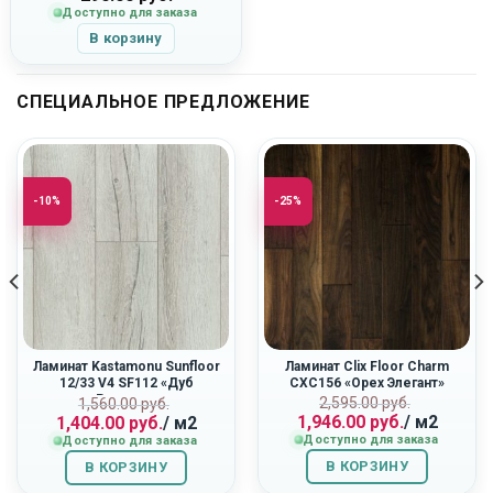
Доступно для заказа
В корзину
СПЕЦИАЛЬНОЕ ПРЕДЛОЖЕНИЕ
-10%
-25%
Ламинат Kastamonu Sunfloor
Ламинат Clix Floor Charm
12/33 V4 SF112 «Дуб
CXC156 «Орех Элегант»
Ривьера»
ная
Первоначальн
Текущая
Первоначальная
Текущая
2,595.00
руб.
1,560.00
руб.
1,946.00
руб.
/ м2
1,404.00
руб.
/ м2
цена
цена:
цена
цена:
Доступно для заказа
Доступно для заказа
составляла
1,946.00
составляла
1,404.00
2,595.00
руб..
1,560.00
руб..
В КОРЗИНУ
В КОРЗИНУ
руб..
руб..